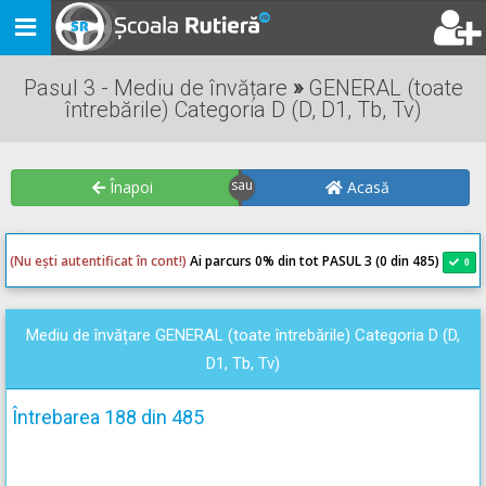
Toggle
navigation
Pasul 3 - Mediu de învățare
»
GENERAL (toate
întrebările) Categoria D (D, D1, Tb, Tv)
Înapoi
Acasă
(Nu ești autentificat în cont!)
Ai parcurs 0
% din tot PASUL 3 (0 din 485)
0
0
Mediu de învățare GENERAL (toate întrebările) Categoria D (D,
D1, Tb, Tv)
Întrebarea 188 din 485