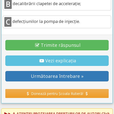
B
decalibrării clapetei de acceleraţie;
C
defecţiunilor la pompa de injecţie.
Trimite răspunsul
Vezi explicația
Următoarea întrebare »
Donează pentru Școala Rutieră!
⚠️
ATENȚIE! PROTEJAREA DREPTURILOR DE AUTOR!
Click