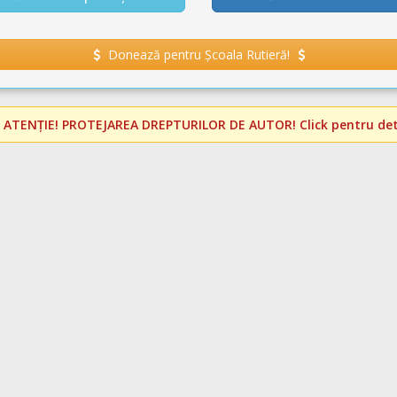
Donează pentru Școala Rutieră!
️
ATENȚIE! PROTEJAREA DREPTURILOR DE AUTOR!
Click pentru deta