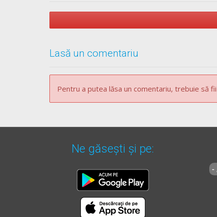
Lasă un comentariu
Pentru a putea lăsa un comentariu, trebuie să fii
Ne găsești și pe:
-