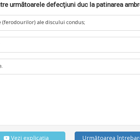
tre următoarele defecţiuni duc la patinarea ambr
 (ferodourilor) ale discului condus;
;
.
Vezi explicația
Următoarea întrebar