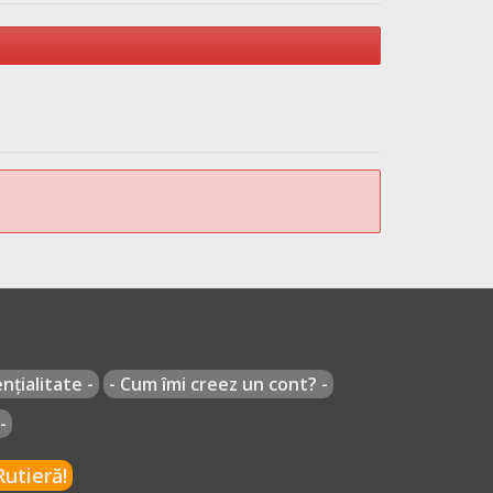
nțialitate -
- Cum îmi creez un cont? -
-
utieră!