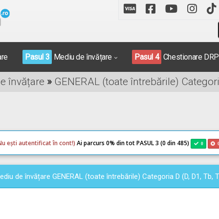
are
Pasul 3
Mediu de învățare
Pasul 4
Chestionare DR
de învățare
»
GENERAL (toate întrebările) Categoria
Nu ești autentificat în cont!)
Ai parcurs 0
% din tot PASUL 3 (0 din 485)
0
ediu de învățare GENERAL (toate întrebările) Categoria D (D, D1, Tb, T