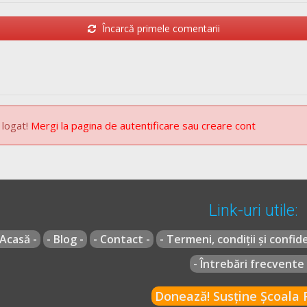
Încarcă primele comentarii
 logat!
Mergi la pagina de autentificare sau creare cont
Link-uri utile:
 Acasă -
- Blog -
- Contact -
- Termeni, condiții și confide
- Întrebări frecvente 
Donează! Susține Școala R