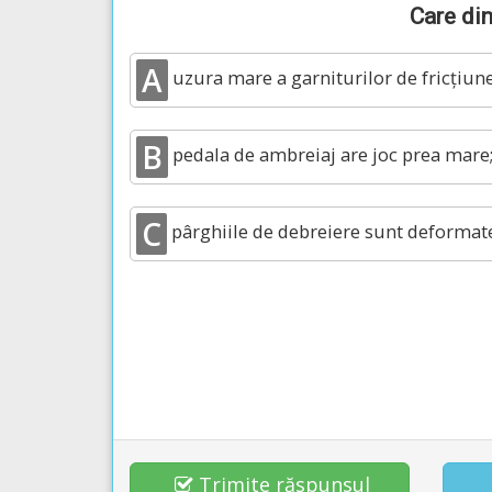
Care din
A
uzura mare a garniturilor de fricţiune
B
pedala de ambreiaj are joc prea mare
C
pârghiile de debreiere sunt deformate
Trimite răspunsul