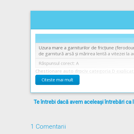
Uzura mare a garniturilor de fricţiune (ferodour
de garnitură arsă şi mărirea lentă a vitezei la a
Răspunsul corect: A
Chestionare auto drpciv categoria D explicat
Citeste mai mult
Te întrebi dacă avem aceleași întrebări ca 
1 Comentarii