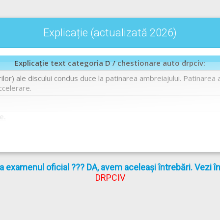
Explicație (actualizată 2026)
Explicație text categoria D / chestionare auto drpciv:
ilor) ale discului condus duce la patinarea ambreiajului. Patinarea
ccelerare.
e.
la examenul oficial ??? DA, avem aceleași întrebări. Vezi 
DRPCIV