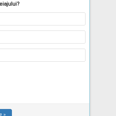
eiajului?
e »