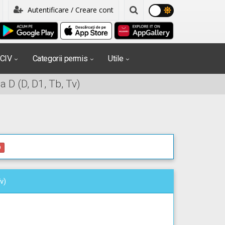
Autentificare / Creare cont
PCIV
Categorii permis
Utile
 D (D, D1, Tb, Tv)
0
v)