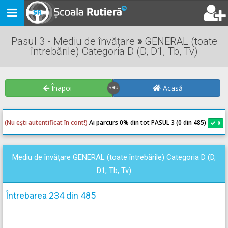
Toggle
navigation
Pasul 3 - Mediu de învățare
»
GENERAL (toate
întrebările) Categoria D (D, D1, Tb, Tv)
Înapoi
Acasă
(Nu ești autentificat în cont!)
Ai parcurs 0
% din tot PASUL 3 (0 din 485)
0
0
Mediu de învățare GENERAL (toate întrebările) Categoria D (D,
D1, Tb, Tv)
Întrebarea 234 din 485