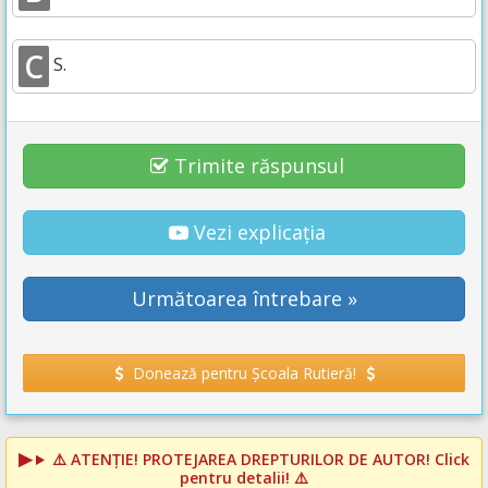
C
S.
Trimite răspunsul
Vezi explicația
Următoarea întrebare »
Donează pentru Școala Rutieră!
⚠️
ATENȚIE! PROTEJAREA DREPTURILOR DE AUTOR!
Click
pentru detalii! ⚠️