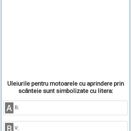
Uleiurile pentru motoarele cu aprindere prin
scânteie sunt simbolizate cu litera:
A
B;
B
V;