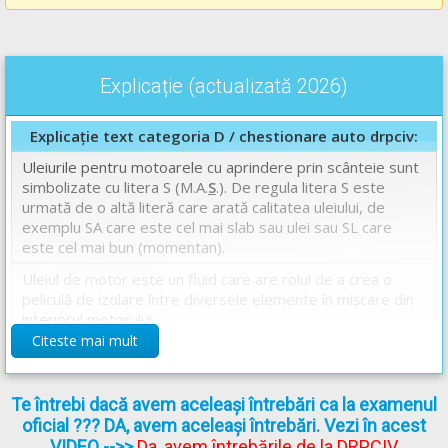
Explicație (actualizată 2026)
Explicație text categoria D / chestionare auto drpciv:
Uleiurile pentru motoarele cu aprindere prin scânteie sunt
simbolizate cu litera S (M.A.
S
.). De regula litera S este
urmată de o altă literă care arată calitatea uleiului, de
exemplu SA care este cel mai slab sau ulei sau SL care
este cel mai bun (momentan).
Uleiul de motor este un fluid care are rolul de a crea o
peliculă de izolare între diversele elemente în mișcare din
interiorul motorului.
Principalele proptietăți ale uleiului de motor sunt:
Citeste mai mult
- rezistența la uzură.
- vâscozitatea în funcție de temperatură.
- compoziția chimică.
Te întrebi dacă avem aceleași întrebări ca la examenul
oficial ??? DA, avem aceleași întrebări. Vezi în acest
Răspuns corect: C
VIDEO
-->>
Da, avem întrebările de la DRPCIV