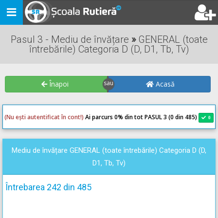
Toggle
navigation
Pasul 3 - Mediu de învățare
»
GENERAL (toate
întrebările) Categoria D (D, D1, Tb, Tv)
Înapoi
Acasă
(Nu ești autentificat în cont!)
Ai parcurs 0
% din tot PASUL 3 (0 din 485)
0
0
Mediu de învățare GENERAL (toate întrebările) Categoria D (D,
D1, Tb, Tv)
Întrebarea 242 din 485