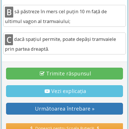
B
să păstreze în mers cel puţin 10 m faţă de
ultimul vagon al tramvaiului;
C
dacă spaţiul permite, poate depăşi tramvaiele
prin partea dreaptă.
Trimite răspunsul
Vezi explicația
Următoarea întrebare »
Donează pentru Școala Rutieră!