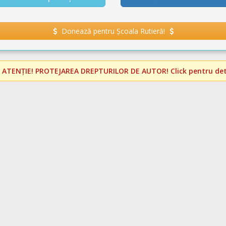
Donează pentru Școala Rutieră!
️
ATENȚIE! PROTEJAREA DREPTURILOR DE AUTOR!
Click pentru deta