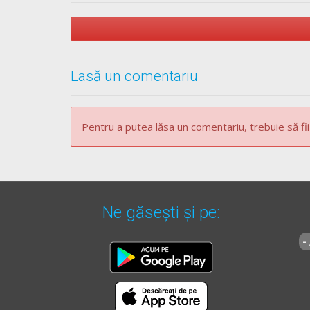
Lasă un comentariu
Pentru a putea lăsa un comentariu, trebuie să fii
Ne găsești și pe:
-