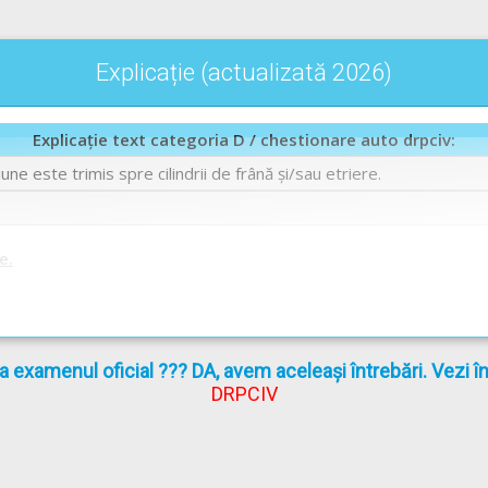
Explicație (actualizată 2026)
Explicație text categoria D / chestionare auto drpciv:
ne este trimis spre cilindrii de frână şi/sau etriere.
e.
la examenul oficial ??? DA, avem aceleași întrebări. Vezi 
DRPCIV