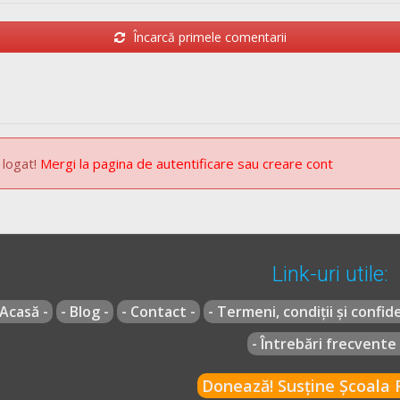
Încarcă primele comentarii
 logat!
Mergi la pagina de autentificare sau creare cont
Link-uri utile:
 Acasă -
- Blog -
- Contact -
- Termeni, condiții și confide
- Întrebări frecvente 
Donează! Susține Școala R