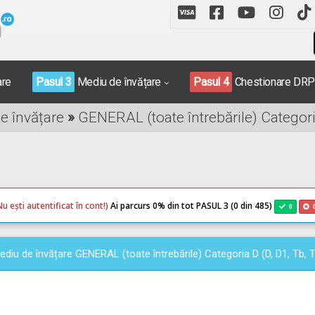
are
Pasul 3
Mediu de învățare
Pasul 4
Chestionare DR
de învățare
»
GENERAL (toate întrebările) Categoria
Nu ești autentificat în cont!)
Ai parcurs 0
% din tot PASUL 3 (0 din 485)
0
ediu de învățare GENERAL (toate întrebările) Categoria D (D, D1, Tb, T