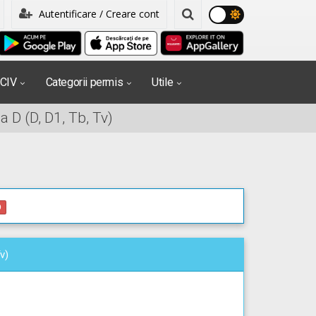
Autentificare / Creare cont
PCIV
Categorii permis
Utile
 D (D, D1, Tb, Tv)
0
v)