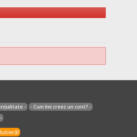
nțialitate -
- Cum îmi creez un cont? -
-
utieră!