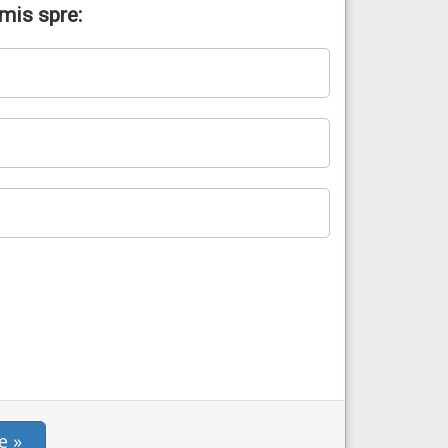
imis spre:
e »