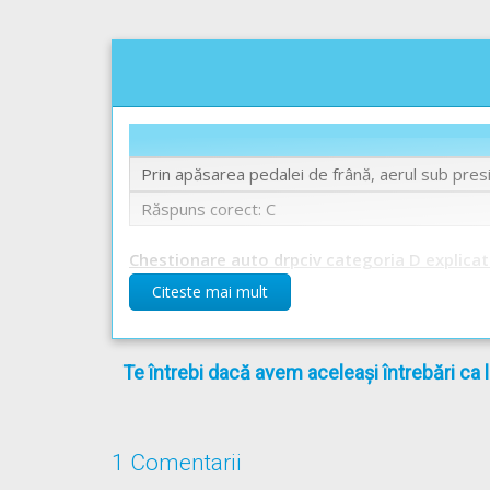
Prin apăsarea pedalei de frână, aerul sub presiu
Răspuns corect: C
Chestionare auto drpciv categoria D explicat
Citeste mai mult
Te întrebi dacă avem aceleași întrebări ca 
1 Comentarii