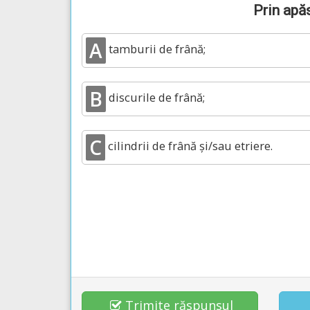
Prin apăs
A
tamburii de frână;
B
discurile de frână;
C
cilindrii de frână şi/sau etriere.
Trimite răspunsul