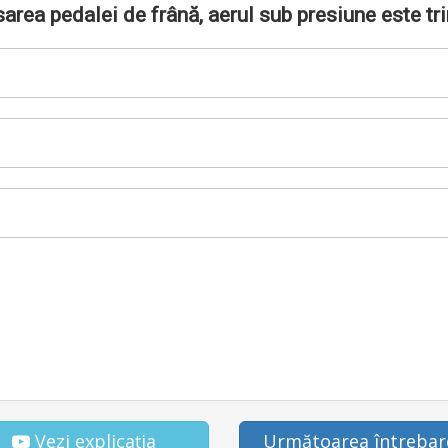
area pedalei de frână, aerul sub presiune este tr
Vezi explicația
Următoarea întrebar