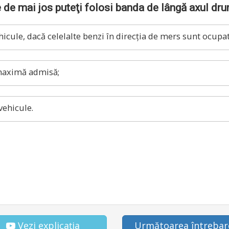
ile de mai jos puteţi folosi banda de lângă axul dr
icule, dacă celelalte benzi în direcţia de mers sunt ocupat
maximă admisă;
vehicule.
Vezi explicația
Următoarea întrebar