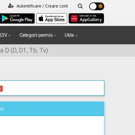
Autentificare / Creare cont
PCIV
Categorii permis
Utile
 D (D, D1, Tb, Tv)
0
v)