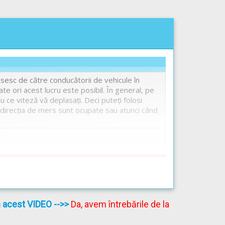
sesc de către conducătorii de vehicule în
te ori acest lucru este posibil. În general, pe
 ce viteză vă deplasați. Deci puteţi folosi
 direcţia de mers sunt ocupate sau atunci când
nt
atorii de vehicule in functie de intensitatea
l, daca aceasta nu este destinata vehiculelor
în acest VIDEO
-->>
Da, avem întrebările de la