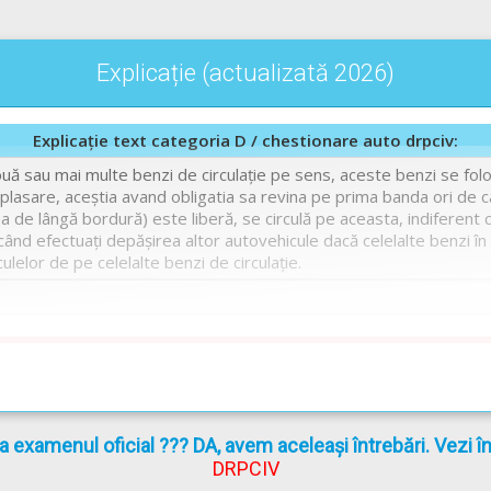
Explicație (actualizată 2026)
Explicație text categoria D / chestionare auto drpciv:
uă sau mai multe benzi de circulație pe sens, aceste benzi se folo
deplasare, aceștia avand obligatia sa revina pe prima banda ori de ca
de lângă bordură) este liberă, se circulă pe aceasta, indiferent cu
ând efectuaţi depăşirea altor autovehicule dacă celelalte benzi în
culelor de pe celelalte benzi de circulație.
rticol referință din legislatia rutieră în vigoare: OUG sau Regulame
a sau mai multe benzi pe sens, acestea se folosesc de catre conduc
ia sa revina pe prima banda ori de cate ori acest lucru este posibi
la examenul oficial ??? DA, avem aceleași întrebări. Vezi 
e.
DRPCIV