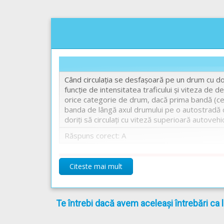
Când circulația se desfașoară pe un drum cu do
funcție de intensitatea traficului și viteza de 
orice categorie de drum, dacă prima bandă (cea 
banda de lângă axul drumului pe o autostradă c
doriți să circulați cu viteză superioară autovehi
Răspuns corect: A
A
Citeste mai mult
Art. 42.
- Cand circulatia se desfasoara pe dou
traficului si viteza de deplasare, avand obligat
lente sau transportului public de persoane.
Te întrebi dacă avem aceleași întrebări ca 
Chestionare auto drpciv categoria D explicat