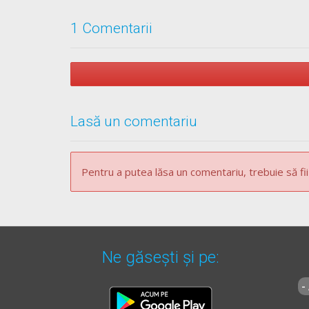
1 Comentarii
Lasă un comentariu
Pentru a putea lăsa un comentariu, trebuie să fii
Ne găsești și pe:
-