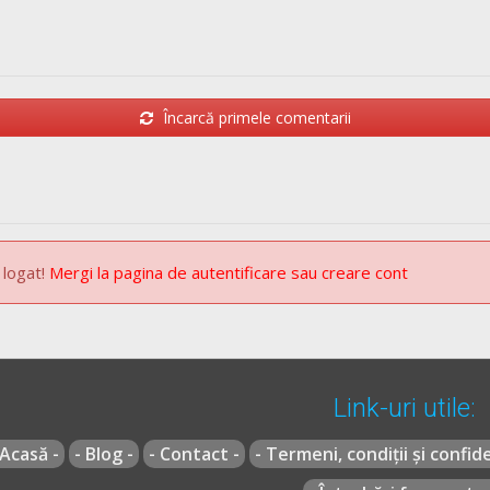
Încarcă primele comentarii
 logat!
Mergi la pagina de autentificare sau creare cont
Link-uri utile:
 Acasă -
- Blog -
- Contact -
- Termeni, condiții și confide