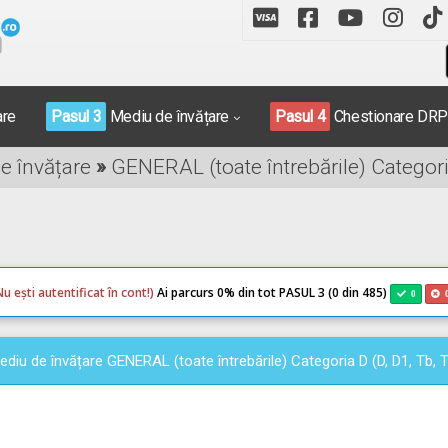
are
Pasul 3
Mediu de învățare
Pasul 4
Chestionare DR
de învățare
»
GENERAL (toate întrebările) Categoria
Nu ești autentificat în cont!)
Ai parcurs 0
% din tot PASUL 3 (0 din 485)
0
ediu de învățare GENERAL (toate întrebările) Categoria D (D, D1, Tb, T