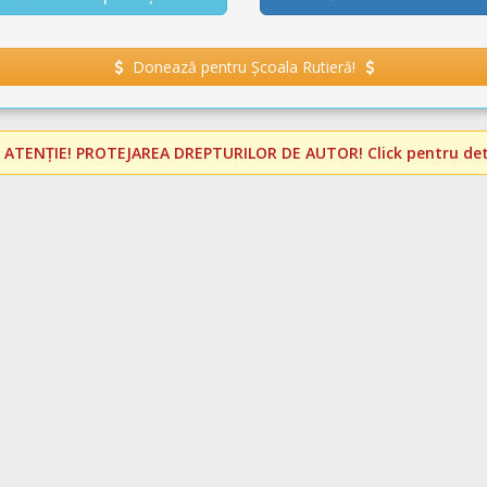
Donează pentru Școala Rutieră!
️
ATENȚIE! PROTEJAREA DREPTURILOR DE AUTOR!
Click pentru deta