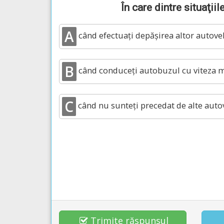
În care dintre situaţi
A
când efectuaţi depăşirea altor autoveh
B
când conduceţi autobuzul cu viteza 
C
când nu sunteţi precedat de alte auto
Trimite răspunsul