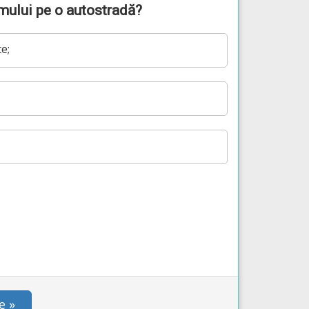
umului pe o autostradă?
e;
e »