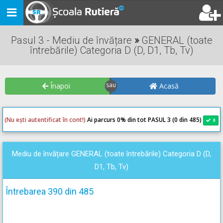
Toggle
navigation
Pasul 3 - Mediu de învățare
»
GENERAL (toate
întrebările) Categoria D (D, D1, Tb, Tv)
Înapoi
Acasă
(Nu ești autentificat în cont!)
Ai parcurs 0
% din tot PASUL 3 (0 din 485)
0
0
Mediu de învățare GENERAL (toate întrebările) Categoria D (D,
D1, Tb, Tv)
Întrebarea 390 din 485