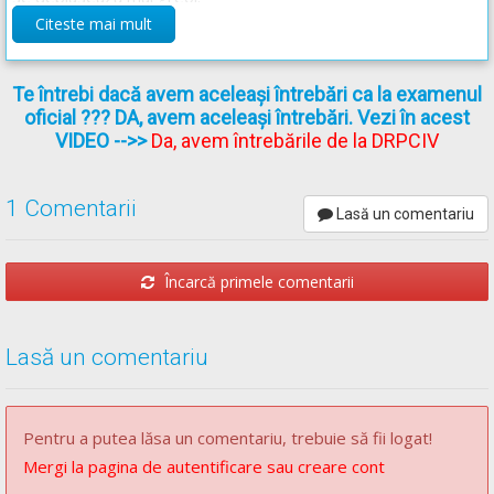
Citeste mai mult
Răspunsul corect este: B
Te întrebi dacă avem aceleași întrebări ca la examenul
Recomandări:
oficial ??? DA, avem aceleași întrebări. Vezi în acest
VIDEO
-->>
Da, avem întrebările de la DRPCIV
Curs de prim ajutor -->
Curs de prim ajutor
1 Comentarii
Lasă un comentariu
Încarcă primele comentarii
Lasă un comentariu
Pentru a putea lăsa un comentariu, trebuie să fii logat!
Mergi la pagina de autentificare sau creare cont