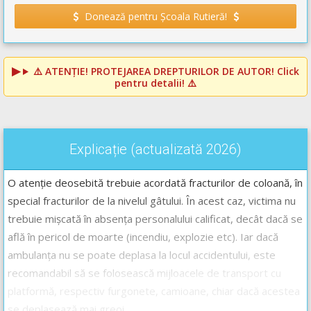
Donează pentru Școala Rutieră!
⚠️
ATENȚIE! PROTEJAREA DREPTURILOR DE AUTOR!
Click
pentru detalii! ⚠️
Explicație (actualizată 2026)
O atenție deosebită trebuie acordată fracturilor de coloană, în
special fracturilor de la nivelul gâtului. În acest caz, victima nu
trebuie mișcată în absența personalului calificat, decât dacă se
află în pericol de moarte (incendiu, explozie etc). Iar dacă
ambulanța nu se poate deplasa la locul accidentului, este
recomandabil să se folosească mijloacele de transport cu
platformă, respectiv furgonete, camioane, chiar dacă acestea
se deplasează mai greoi.