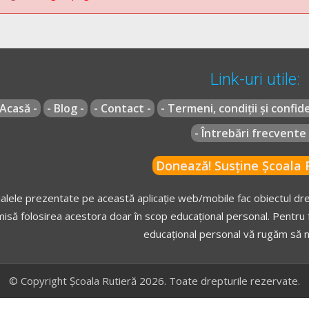
Link-uri utile:
 Acasă -
- Blog -
- Contact -
- Termeni, condiții și confide
- Întrebări frecvente 
Donează! Susține Școala R
alele prezentate pe această aplicație web/mobile fac obiectul drep
isă folosirea acestora doar în scop educațional personal. Pentru f
educațional personal vă rugăm să n
© Copyright Școala Rutieră 2026. Toate drepturile rezervate.