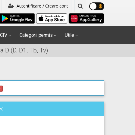
Autentificare / Creare cont
PCIV
Categorii permis
Utile
 D (D, D1, Tb, Tv)
0
v)