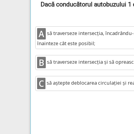
Dacă conducătorul autobuzului 1 do
A
să traverseze intersecţia, încadrându
înainteze cât este posibil;
B
să traverseze intersecţia şi să opreas
C
să aştepte deblocarea circulaţiei şi r