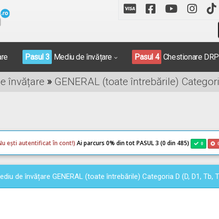
are
Pasul 3
Mediu de învățare
Pasul 4
Chestionare DR
de învățare
»
GENERAL (toate întrebările) Categoria
Nu ești autentificat în cont!)
Ai parcurs 0
% din tot PASUL 3 (0 din 485)
0
ediu de învățare GENERAL (toate întrebările) Categoria D (D, D1, Tb, T