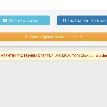
Vezi explicația
Următoarea întrebar
Donează pentru Școala Rutieră!
️
ATENȚIE! PROTEJAREA DREPTURILOR DE AUTOR!
Click pentru deta