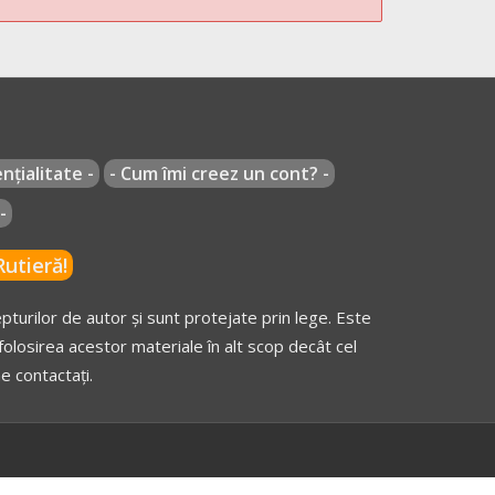
nțialitate -
- Cum îmi creez un cont? -
-
utieră!
turilor de autor și sunt protejate prin lege. Este
olosirea acestor materiale în alt scop decât cel
e contactați.