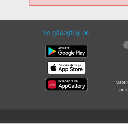
Ne găsești și pe:
-
Materi
perm