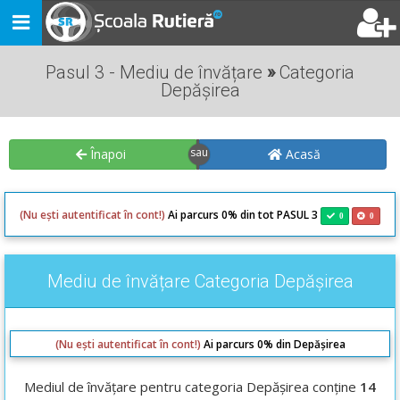
Toggle
navigation
Pasul 3 - Mediu de învățare
»
Categoria
Depășirea
Înapoi
Acasă
(Nu ești autentificat în cont!)
Ai parcurs 0% din tot PASUL 3
0
0
Mediu de învățare Categoria Depășirea
(Nu ești autentificat în cont!)
Ai parcurs 0% din Depășirea
Mediul de învățare pentru categoria Depășirea conține
14