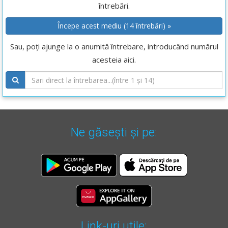
întrebări.
Începe acest mediu (14 întrebări) »
Sau, poți ajunge la o anumită întrebare, introducând numărul
acesteia aici.
Ne găsești și pe:
Link-uri utile: