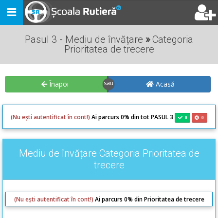
Toggle
navigation
Pasul 3 - Mediu de învățare
»
Categoria
Prioritatea de trecere
Înapoi
Acasă
(Nu ești autentificat în cont!)
Ai parcurs 0% din tot PASUL 3
0
0
Mediu de învățare Categoria Prioritatea de
trecere
(Nu ești autentificat în cont!)
Ai parcurs 0% din Prioritatea de trecere