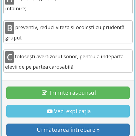
întâlnire;
B
preventiv, reduci viteza și ocolești cu prudență
grupul;
C
folosești avertizorul sonor, pentru a îndepărta
elevii de pe partea carosabilă.
Trimite răspunsul
Vezi explicația
Următoarea întrebare »