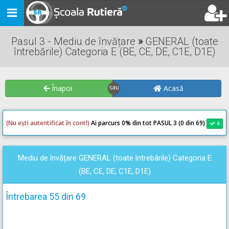
Toggle
navigation
Pasul 3 - Mediu de învățare
»
GENERAL (toate
întrebările) Categoria E (BE, CE, DE, C1E, D1E)
Înapoi
Acasă
(Nu ești autentificat în cont!)
Ai parcurs 0
% din tot PASUL 3 (0 din 69)
0
0
Mediu de învățare GENERAL (toate întrebările) Categoria E
(BE, CE, DE, C1E, D1E)
Întrebarea 55 din 69