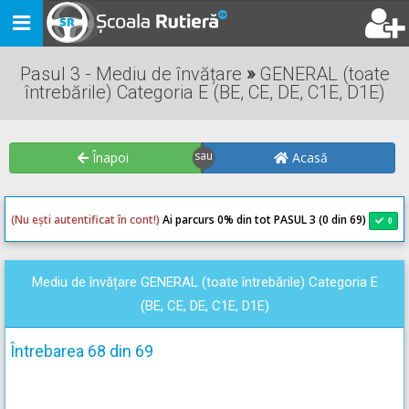
Toggle
navigation
Pasul 3 - Mediu de învățare
»
GENERAL (toate
întrebările) Categoria E (BE, CE, DE, C1E, D1E)
Înapoi
Acasă
(Nu ești autentificat în cont!)
Ai parcurs 0
% din tot PASUL 3 (0 din 69)
0
0
Mediu de învățare GENERAL (toate întrebările) Categoria E
(BE, CE, DE, C1E, D1E)
Întrebarea 68 din 69