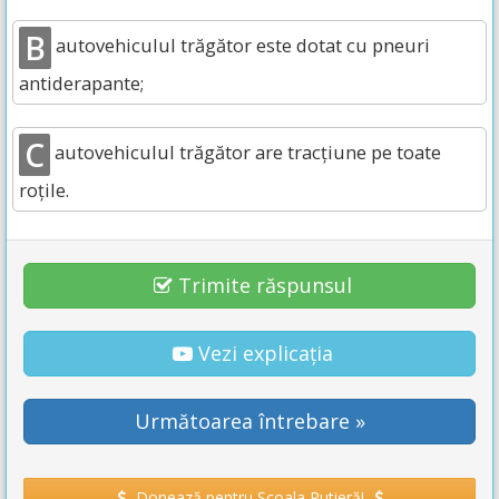
B
autovehiculul trăgător este dotat cu pneuri
antiderapante;
C
autovehiculul trăgător are tracţiune pe toate
roţile.
Trimite răspunsul
Vezi explicația
Următoarea întrebare »
Donează pentru Școala Rutieră!