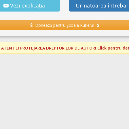
Vezi explicația
Următoarea întrebar
Donează pentru Școala Rutieră!
️
ATENȚIE! PROTEJAREA DREPTURILOR DE AUTOR!
Click pentru deta