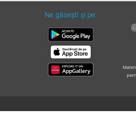
Ne găsești și pe:
-
Materi
perm