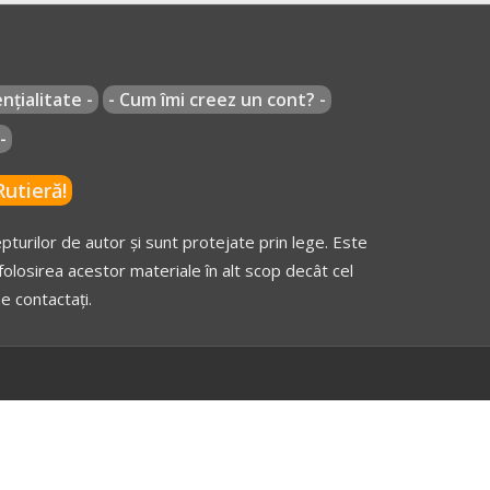
nțialitate -
- Cum îmi creez un cont? -
-
utieră!
turilor de autor și sunt protejate prin lege. Este
olosirea acestor materiale în alt scop decât cel
e contactați.