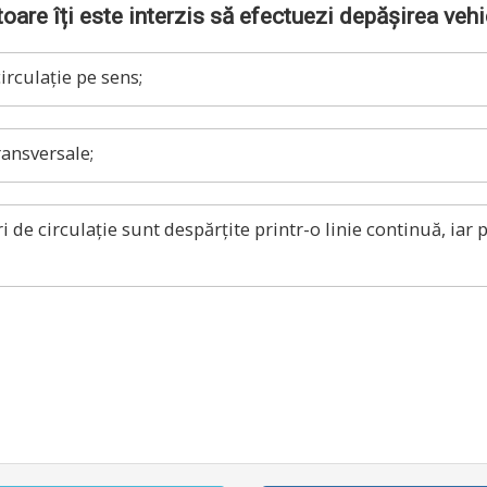
ătoare îți este interzis să efectuezi depășirea veh
rculație pe sens;
ansversale;
 de circulație sunt despărțite printr-o linie continuă, iar