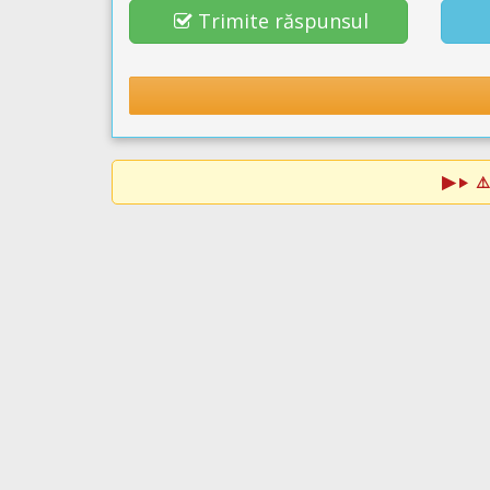
Trimite răspunsul
⚠