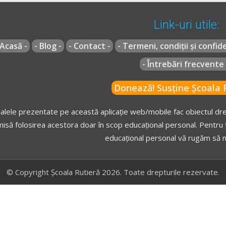
Link-uri utile:
 Acasă -
- Blog -
- Contact -
- Termeni, condiții și confide
- Întrebări frecvente 
Donează! Susține Școala R
alele prezentate pe această aplicație web/mobile fac obiectul drep
isă folosirea acestora doar în scop educațional personal. Pentru f
educațional personal vă rugăm să n
© Copyright Școala Rutieră 2026. Toate drepturile rezervate.