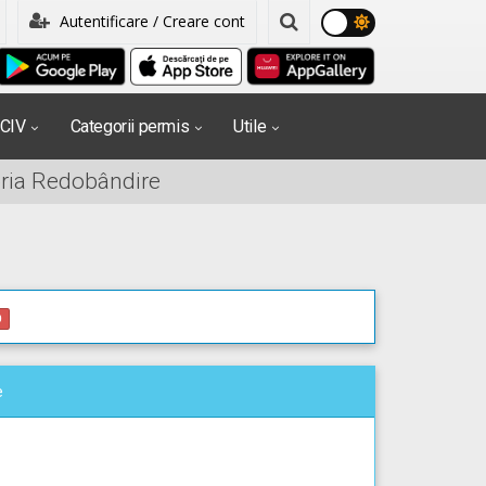
Autentificare / Creare cont
PCIV
Categorii permis
Utile
oria Redobândire
0
e