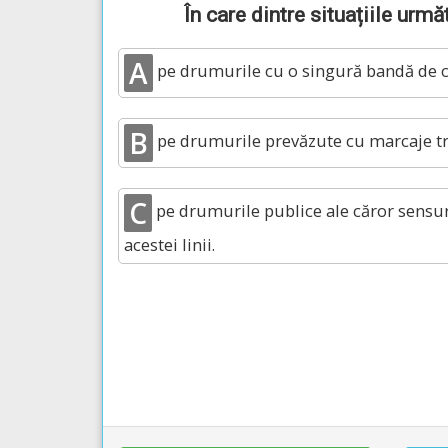
În care dintre situațiile urm
A
pe drumurile cu o singură bandă de ci
B
pe drumurile prevăzute cu marcaje tr
C
pe drumurile publice ale căror sensuri
acestei linii.