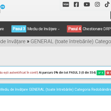
are
Pasul 3
Mediu de învățare
Pasul 4
Chestionare DR
 de învățare
»
GENERAL (toate întrebările) Categ
Nu ești autentificat în cont!)
Ai parcurs 0
% din tot PASUL 3 (0 din 554)
0
Mediu de învățare GENERAL (toate întrebările) Categoria Redobândir