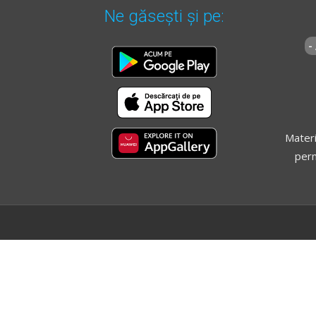
Ne găsești și pe:
-
Materi
perm