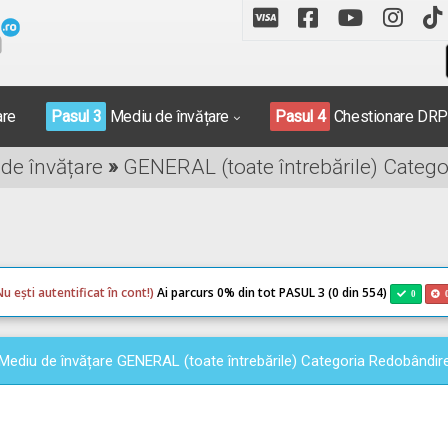
are
Pasul 3
Mediu de învățare
Pasul 4
Chestionare DR
 de învățare
»
GENERAL (toate întrebările) Categ
Nu ești autentificat în cont!)
Ai parcurs 0
% din tot PASUL 3 (0 din 554)
0
Mediu de învățare GENERAL (toate întrebările) Categoria Redobândir