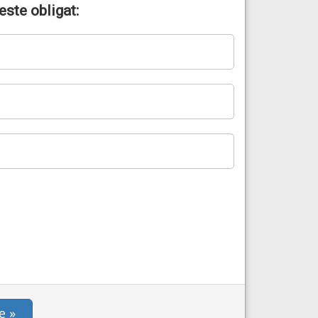
este obligat:
e »