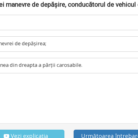
ei manevre de depășire, conducătorul de vehicul 
nevrei de depășirea;
ea din dreapta a părții carosabile.
Vezi explicația
Următoarea întrebar