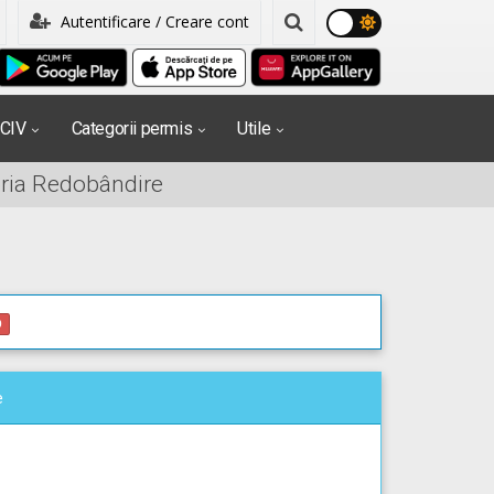
Autentificare / Creare cont
PCIV
Categorii permis
Utile
oria Redobândire
0
e