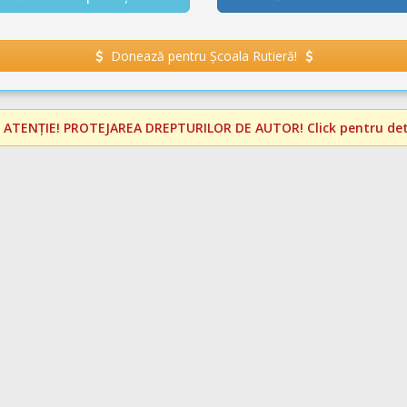
Donează pentru Școala Rutieră!
️
ATENȚIE! PROTEJAREA DREPTURILOR DE AUTOR!
Click pentru deta