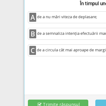
În timpul un
A
de a nu mări viteza de deplasare;
B
de a semnaliza intenția efectuării ma
C
de a circula cât mai aproape de margin
Trimite răspunsul