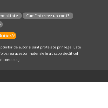
nțialitate -
- Cum îmi creez un cont? -
-
utieră!
turilor de autor și sunt protejate prin lege. Este
olosirea acestor materiale în alt scop decât cel
e contactați.