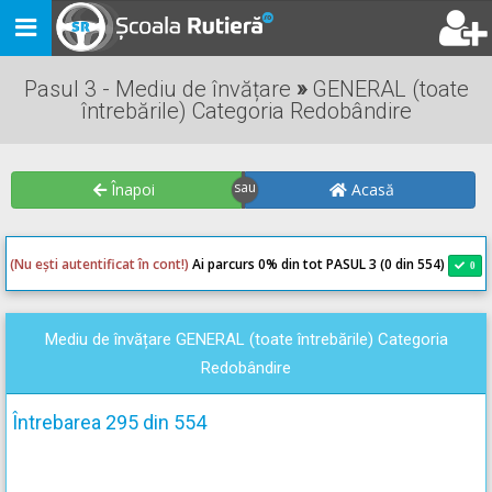
Toggle
navigation
Pasul 3 - Mediu de învățare
»
GENERAL (toate
întrebările) Categoria Redobândire
Înapoi
Acasă
(Nu ești autentificat în cont!)
Ai parcurs 0
% din tot PASUL 3 (0 din 554)
0
0
Mediu de învățare GENERAL (toate întrebările) Categoria
Redobândire
Întrebarea 295 din 554