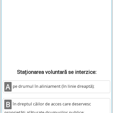
Staționarea voluntară se interzice:
A
pe drumul în aliniament (în linie dreaptă);
B
în dreptul căilor de acces care deservesc
proprietăți alăturate drumurilor publice;