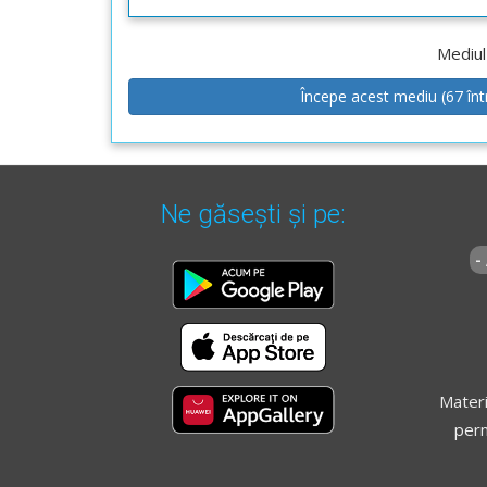
Mediul
Începe acest mediu (67 înt
Ne găsești și pe:
-
Materi
perm