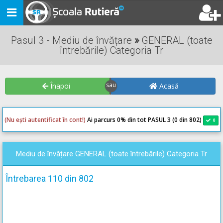
Toggle
navigation
Pasul 3 - Mediu de învățare
»
GENERAL (toate
întrebările) Categoria Tr
Înapoi
Acasă
(Nu ești autentificat în cont!)
Ai parcurs 0
% din tot PASUL 3 (0 din 802)
0
0
Mediu de învățare GENERAL (toate întrebările) Categoria Tr
Întrebarea 110 din 802