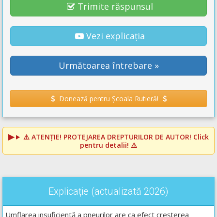
Trimite răspunsul
Vezi explicația
Următoarea întrebare »
Donează pentru Școala Rutieră!
⚠️
ATENȚIE! PROTEJAREA DREPTURILOR DE AUTOR!
Click
pentru detalii! ⚠️
Explicație (actualizată 2026)
Umflarea insuficientă a pneurilor are ca efect creșterea