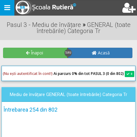
Toggle
navigation
Pasul 3 - Mediu de învățare
»
GENERAL (toate
întrebările) Categoria Tr
Înapoi
Acasă
(Nu ești autentificat în cont!)
Ai parcurs 0
% din tot PASUL 3 (0 din 802)
0
0
Mediu de învățare GENERAL (toate întrebările) Categoria Tr
Întrebarea 254 din 802