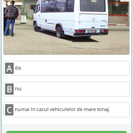
A
da;
B
nu;
C
numai în cazul vehiculelor de mare tonaj.