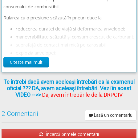
consumului de combustibil.
Rularea cu o presiune scăzută în pneuri duce la:
reducerea duratei de viață și deformarea anvelopei;
manevrabilitate scăzută și consum crescut de carburant;
suprafață de contact mai mică pe carosabil;
explozia anvelopei;
accentuarea uzurii elementelor de direcție.
Citeste mai mult
Răspunsul corect este: A
Te întrebi dacă avem aceleași întrebări ca la examenul
oficial ??? DA, avem aceleași întrebări. Vezi în acest
Recomandări:
VIDEO
-->>
Da, avem întrebările de la DRPCIV
Curs de conduită ecologică -->
Curs de conduită ecologică
2 Comentarii
Curs de mecanică (cunoașterea elementelor principale) -->
Curs
Lasă un comentariu
de mecanică
Încarcă primele comentarii