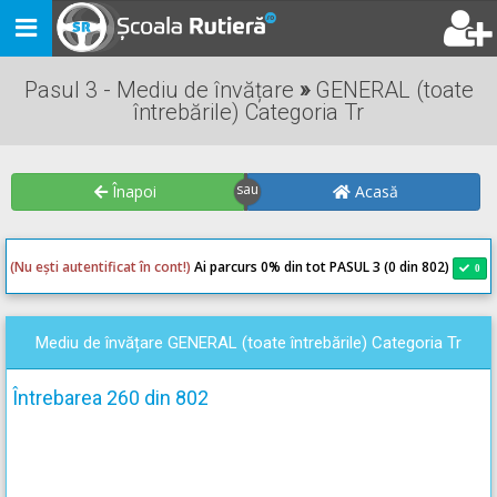
Toggle
navigation
Pasul 3 - Mediu de învățare
»
GENERAL (toate
întrebările) Categoria Tr
Înapoi
Acasă
(Nu ești autentificat în cont!)
Ai parcurs 0
% din tot PASUL 3 (0 din 802)
0
0
Mediu de învățare GENERAL (toate întrebările) Categoria Tr
Întrebarea 260 din 802