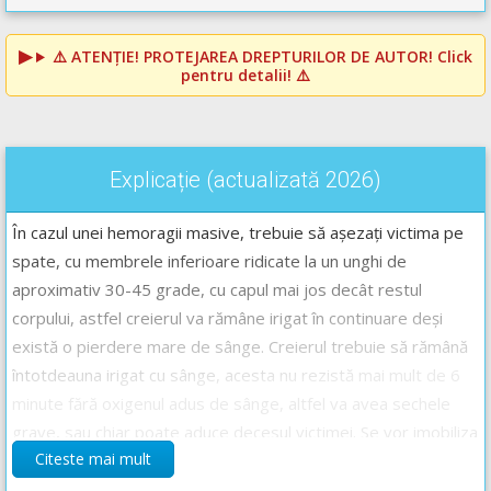
⚠️
ATENȚIE! PROTEJAREA DREPTURILOR DE AUTOR!
Click
pentru detalii! ⚠️
Explicație (actualizată 2026)
În cazul unei hemoragii masive, trebuie să așezați victima pe
spate, cu membrele inferioare ridicate la un unghi de
aproximativ 30-45 grade, cu capul mai jos decât restul
corpului, astfel creierul va rămâne irigat în continuare deși
există o pierdere mare de sânge. Creierul trebuie să rămână
întotdeauna irigat cu sânge, acesta nu rezistă mai mult de 6
minute fără oxigenul adus de sânge, altfel va avea sechele
grave, sau chiar poate aduce decesul victimei. Se vor imobiliza
Citeste mai mult
fracturile, dacă acestea există. Nu îi veți da să bea lichide
deoarece acestea cresc tensiunea și pot agrava hemoragia.