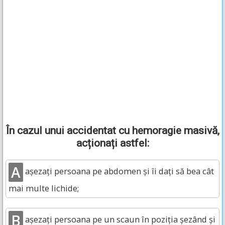
În cazul unui accidentat cu hemoragie masivă,
acționați astfel:
A
așezați persoana pe abdomen și îi dați să bea cât
mai multe lichide;
B
așezați persoana pe un scaun în poziția șezând și