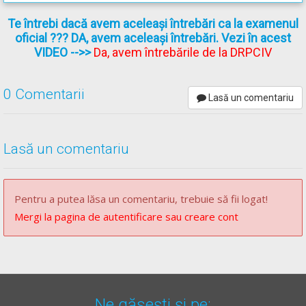
Veți proteja victima de frig, o circulație slabă a sângelui din
Te întrebi dacă avem aceleași întrebări ca la examenul
cauza hemoragiei va duce la răcirea anumitor zone ale
oficial ??? DA, avem aceleași întrebări. Vezi în acest
VIDEO
-->>
Da, avem întrebările de la DRPCIV
corpului.
Răspunsul corect este: C
0 Comentarii
Lasă un comentariu
Recomandări:
Curs de prim ajutor -->
Curs de prim ajutor
Lasă un comentariu
Pentru a putea lăsa un comentariu, trebuie să fii logat!
Mergi la pagina de autentificare sau creare cont
Ne găsești și pe: