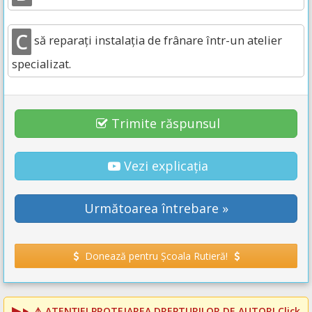
C
să reparați instalația de frânare într-un atelier
specializat.
Trimite răspunsul
Vezi explicația
Următoarea întrebare »
Donează pentru Școala Rutieră!
⚠️
ATENȚIE! PROTEJAREA DREPTURILOR DE AUTOR!
Click