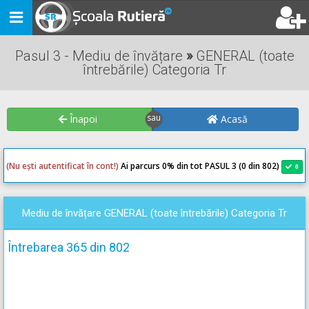
Toggle
navigation
Pasul 3 - Mediu de învățare
»
GENERAL (toate
întrebările) Categoria Tr
Înapoi
Acasă
(Nu ești autentificat în cont!)
Ai parcurs 0
% din tot PASUL 3 (0 din 802)
0
0
Mediu de învățare GENERAL (toate întrebările) Categoria Tr
Întrebarea 365 din 802