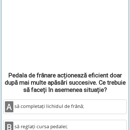
Pedala de frânare acționează eficient doar
după mai multe apăsări succesive. Ce trebuie
să faceți în asemenea situație?
A
să completați lichidul de frână;
B
să reglați cursa pedalei;