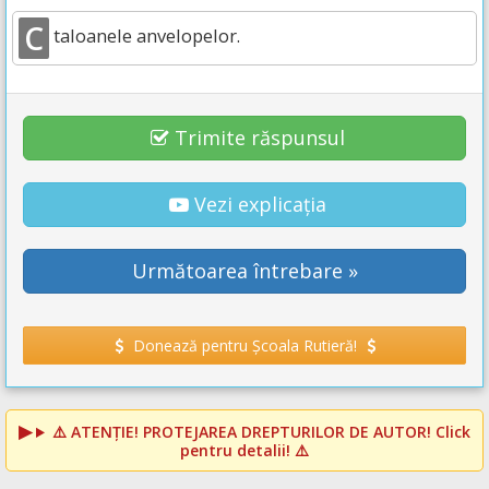
C
taloanele anvelopelor.
Trimite răspunsul
Vezi explicația
Următoarea întrebare »
Donează pentru Școala Rutieră!
⚠️
ATENȚIE! PROTEJAREA DREPTURILOR DE AUTOR!
Click
pentru detalii! ⚠️