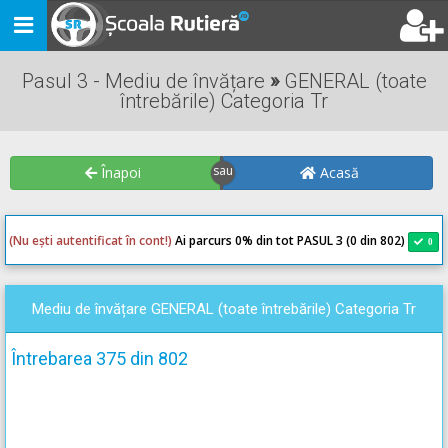
Toggle
navigation
Pasul 3 - Mediu de învățare
»
GENERAL (toate
întrebările) Categoria Tr
Înapoi
Acasă
(Nu ești autentificat în cont!)
Ai parcurs 0
% din tot PASUL 3 (0 din 802)
0
0
Mediu de învățare GENERAL (toate întrebările) Categoria Tr
Întrebarea 375 din 802