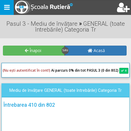
Toggle
navigation
Pasul 3 - Mediu de învățare
»
GENERAL (toate
întrebările) Categoria Tr
Înapoi
Acasă
(Nu ești autentificat în cont!)
Ai parcurs 0
% din tot PASUL 3 (0 din 802)
0
0
Mediu de învățare GENERAL (toate întrebările) Categoria Tr
Întrebarea 410 din 802