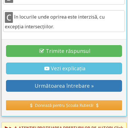
C
în locurile unde oprirea este interzisă, cu
excepția intersecțiilor.
Trimite răspunsul
Vezi explicația
Următoarea întrebare »
Donează pentru Școala Rutieră!
⚠️
ATENȚIE! PROTEJAREA DREPTURILOR DE AUTOR!
Click