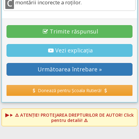
C
montării incorecte a roților.
Trimite răspunsul
Vezi explicația
Următoarea întrebare »
Donează pentru Școala Rutieră!
⚠️
ATENȚIE! PROTEJAREA DREPTURILOR DE AUTOR!
Click
pentru detalii! ⚠️