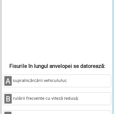
Fisurile în lungul anvelopei se datorează:
A
supraîncărcării vehiculului;
B
rulării frecvente cu viteză redusă;