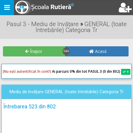
Toggle
navigation
Pasul 3 - Mediu de învățare
»
GENERAL (toate
întrebările) Categoria Tr
Înapoi
Acasă
(Nu ești autentificat în cont!)
Ai parcurs 0
% din tot PASUL 3 (0 din 802)
0
0
Mediu de învățare GENERAL (toate întrebările) Categoria Tr
Întrebarea 523 din 802