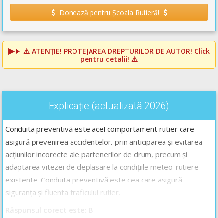
Donează pentru Școala Rutieră!
⚠️
ATENȚIE! PROTEJAREA DREPTURILOR DE AUTOR!
Click
pentru detalii! ⚠️
Explicație (actualizată 2026)
Conduita preventivă este acel comportament rutier care
asigură prevenirea accidentelor, prin anticiparea și evitarea
acțiunilor incorecte ale partenerilor de drum, precum și
adaptarea vitezei de deplasare la condițiile meteo-rutiere
existente. Conduita preventivă este cea care asigură
siguranța și fluenta traficului rutier.
Răspunsul corect este: B