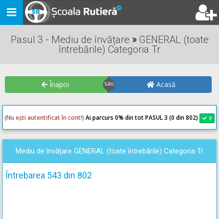
Toggle
navigation
Pasul 3 - Mediu de învățare
»
GENERAL (toate
întrebările) Categoria Tr
Înapoi
Acasă
(Nu ești autentificat în cont!)
Ai parcurs 0
% din tot PASUL 3 (0 din 802)
0
0
Mediu de învățare GENERAL (toate întrebările) Categoria Tr
Întrebarea 543 din 802