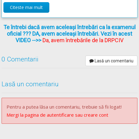
Citeste mai mult
Recomandări:
Curs de conduită preventivă -->
Curs de conduită preventivă
Te întrebi dacă avem aceleași întrebări ca la examenul
oficial ??? DA, avem aceleași întrebări. Vezi în acest
VIDEO
-->>
Da, avem întrebările de la DRPCIV
0 Comentarii
Lasă un comentariu
Lasă un comentariu
Pentru a putea lăsa un comentariu, trebuie să fii logat!
Mergi la pagina de autentificare sau creare cont