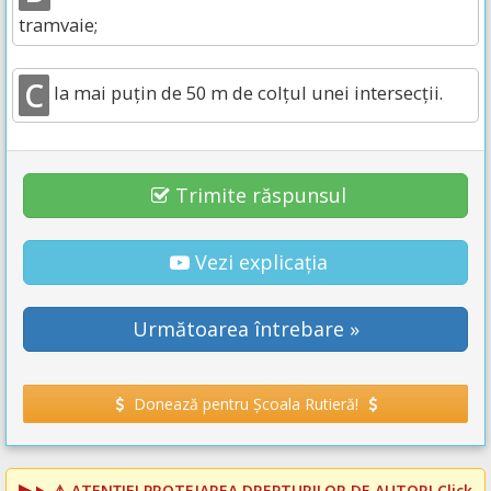
tramvaie;
C
la mai puțin de 50 m de colțul unei intersecții.
Trimite răspunsul
Vezi explicația
Următoarea întrebare »
Donează pentru Școala Rutieră!
⚠️
ATENȚIE! PROTEJAREA DREPTURILOR DE AUTOR!
Click