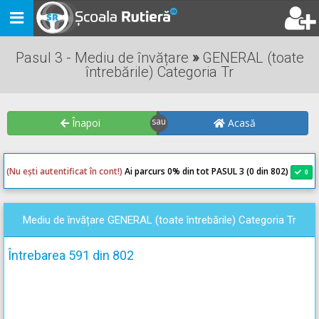
Toggle
navigation
Pasul 3 - Mediu de învățare
»
GENERAL (toate
întrebările) Categoria Tr
Înapoi
Acasă
(Nu ești autentificat în cont!)
Ai parcurs 0
% din tot PASUL 3 (0 din 802)
0
0
Mediu de învățare GENERAL (toate întrebările) Categoria Tr
Întrebarea 591 din 802