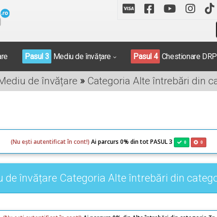
are
Pasul 3
Mediu de învățare
Pasul 4
Chestionare DR
 Mediu de învățare
»
Categoria Alte întrebări din c
(Nu ești autentificat în cont!)
Ai parcurs 0% din tot PASUL 3
0
0
 de învățare Categoria Alte întrebări din catego