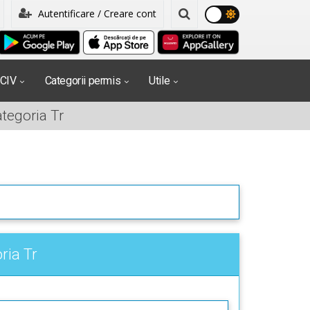
Autentificare / Creare cont
PCIV
Categorii permis
Utile
ategoria Tr
ria Tr