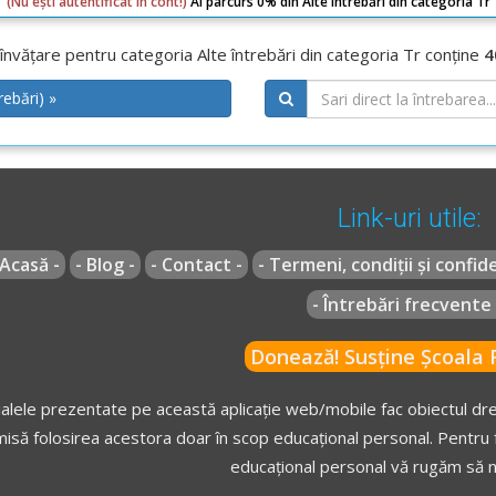
(Nu ești autentificat în cont!)
Ai parcurs 0% din Alte întrebări din categoria Tr
învățare pentru categoria Alte întrebări din categoria Tr conține
4
rebări) »
Link-uri utile:
 Acasă -
- Blog -
- Contact -
- Termeni, condiții și confide
- Întrebări frecvente 
Donează! Susține Școala R
alele prezentate pe această aplicație web/mobile fac obiectul drep
isă folosirea acestora doar în scop educațional personal. Pentru f
educațional personal vă rugăm să n