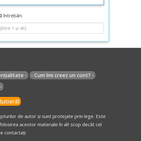
0
întrebări.
nțialitate -
- Cum îmi creez un cont? -
-
utieră!
turilor de autor și sunt protejate prin lege. Este
olosirea acestor materiale în alt scop decât cel
e contactați.