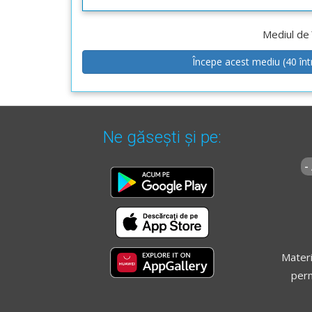
Mediul de 
Începe acest mediu (40 înt
Ne găsești și pe:
-
Materi
perm