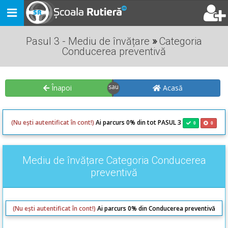
Toggle
navigation
Pasul 3 - Mediu de învățare
»
Categoria
Conducerea preventivă
Înapoi
Acasă
(Nu ești autentificat în cont!)
Ai parcurs 0% din tot PASUL 3
0
0
Mediu de învățare Categoria Conducerea
preventivă
(Nu ești autentificat în cont!)
Ai parcurs 0% din Conducerea preventivă