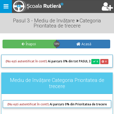
Toggle
navigation
Pasul 3 - Mediu de învățare
»
Categoria
Prioritatea de trecere
Înapoi
Acasă
(Nu ești autentificat în cont!)
Ai parcurs 0% din tot PASUL 3
0
0
Mediu de învățare Categoria Prioritatea de
trecere
(Nu ești autentificat în cont!)
Ai parcurs 0% din Prioritatea de trecere