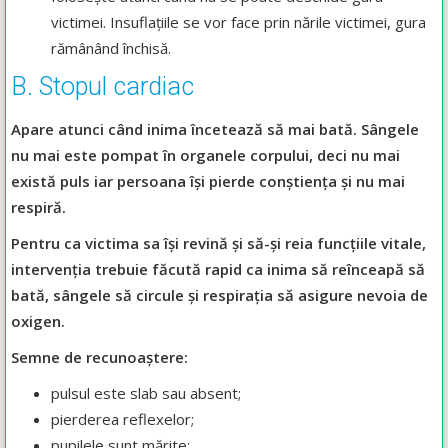
victimei. Insuflațiile se vor face prin nările victimei, gura
rămânând închisă.
B. Stopul cardiac
Apare atunci când inima încetează să mai bată. Sângele
nu mai este pompat în organele corpului, deci nu mai
există puls iar persoana își pierde conștiența și nu mai
respiră.
Pentru ca victima sa își revină și să-și reia funcțiile vitale,
intervenția trebuie făcută rapid ca inima să reînceapă să
bată, sângele să circule și respirația să asigure nevoia de
oxigen.
Semne de recunoaștere:
pulsul este slab sau absent;
pierderea reflexelor;
pupilele sunt mărite;