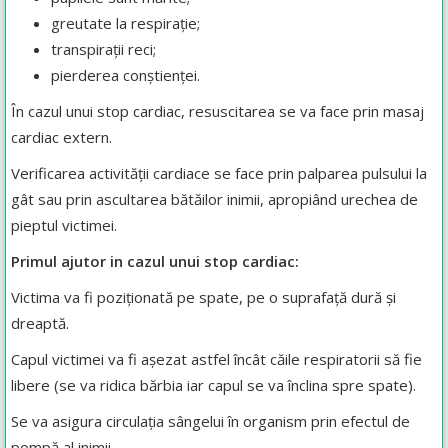
greutate la respirație;
transpirații reci;
pierderea conștienței.
În cazul unui stop cardiac, resuscitarea se va face prin masaj
cardiac extern.
Verificarea activității cardiace se face prin palparea pulsului la
gât sau prin ascultarea bătăilor inimii, apropiând urechea de
pieptul victimei.
Primul ajutor in cazul unui stop cardiac:
Victima va fi poziționată pe spate, pe o suprafață dură și
dreaptă.
Capul victimei va fi așezat astfel încât căile respiratorii să fie
libere (se va ridica bărbia iar capul se va înclina spre spate).
Se va asigura circulația sângelui în organism prin efectul de
pompă al inimii.