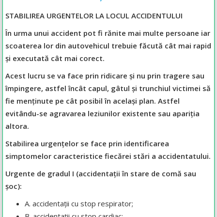
STABILIREA URGENTELOR LA LOCUL ACCIDENTULUI
În urma unui accident pot fi rănite mai multe persoane iar
scoaterea lor din autovehicul trebuie făcută cât mai rapid
și executată cât mai corect.
Acest lucru se va face prin ridicare și nu prin tragere sau
împingere, astfel încât capul, gâtul și trunchiul victimei să
fie menținute pe cât posibil în același plan. Astfel
evitându-se agravarea leziunilor existente sau apariția
altora.
Stabilirea urgențelor se face prin identificarea
simptomelor caracteristice fiecărei stări a accidentatului.
Urgente de gradul I (accidentații în stare de comă sau
șoc):
A. accidentații cu stop respirator;
B. accidentații cu stop cardiac;