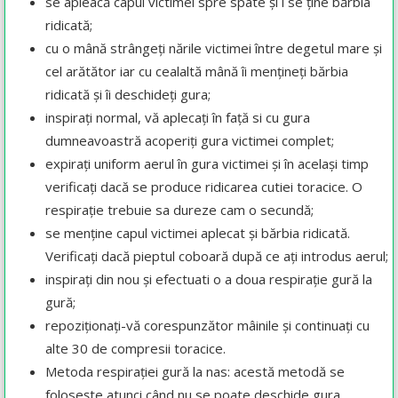
se apleacă capul victimei spre spate și i se ține bărbia
ridicată;
cu o mână strângeți nările victimei între degetul mare și
cel arătător iar cu cealaltă mână îi mențineți bărbia
ridicată și îi deschideți gura;
inspirați normal, vă aplecați în față si cu gura
dumneavoastră acoperiți gura victimei complet;
expirați uniform aerul în gura victimei și în același timp
verificați dacă se produce ridicarea cutiei toracice. O
respirație trebuie sa dureze cam o secundă;
se menține capul victimei aplecat și bărbia ridicată.
Verificați dacă pieptul coboară după ce ați introdus aerul;
inspirați din nou și efectuati o a doua respirație gură la
gură;
repoziționați-vă corespunzător mâinile și continuați cu
alte 30 de compresii toracice.
Metoda respirației gură la nas: acestă metodă se
folosește atunci când nu se poate deschide gura