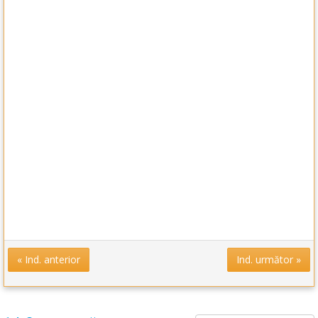
« Ind. anterior
Ind. următor »