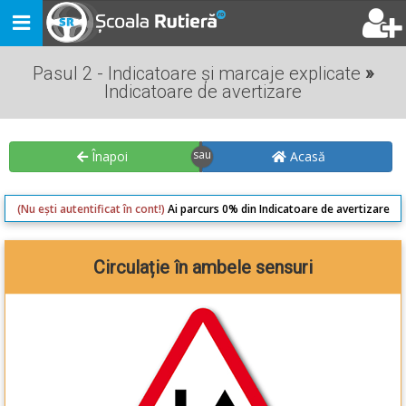
Toggle
navigation
Pasul 2 - Indicatoare și marcaje explicate
»
Indicatoare de avertizare
Înapoi
Acasă
(Nu ești autentificat în cont!)
Ai parcurs 0% din Indicatoare de avertizare
Circulație în ambele sensuri