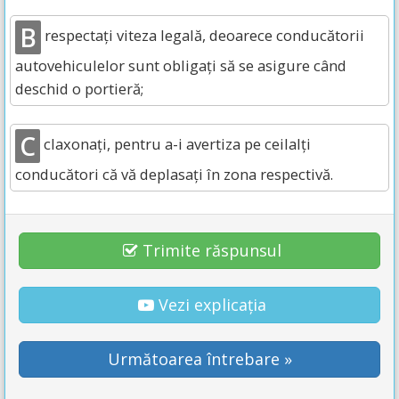
B
respectați viteza legală, deoarece conducătorii
autovehiculelor sunt obligați să se asigure când
deschid o portieră;
C
claxonați, pentru a-i avertiza pe ceilalți
conducători că vă deplasați în zona respectivă.
Trimite răspunsul
Vezi explicația
Următoarea întrebare »