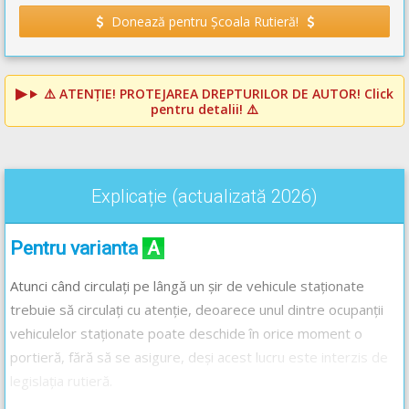
Donează pentru Școala Rutieră!
⚠️
ATENȚIE! PROTEJAREA DREPTURILOR DE AUTOR!
Click
pentru detalii! ⚠️
Explicație (actualizată 2026)
Pentru varianta
A
Atunci când circulați pe lângă un șir de vehicule staționate
trebuie să circulați cu atenție, deoarece unul dintre ocupanții
vehiculelor staționate poate deschide în orice moment o
portieră, fără să se asigure, deși acest lucru este interzis de
legislația rutieră.