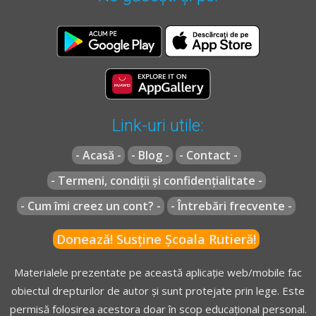
unui pericol imediat
.
Regulament** - Articolul 148
Se interzice conducătorului de autovehicul, tractor
agricol sau forestier ori tramvai:
Link-uri utile:
[...]
13.
să folosească în mod abuziv mijloacele de avertizare
- Acasă -
- Blog -
- Contact -
sonoră;
[...]
- Termeni, condiții și confidențialitate -
- Cum îmi creez un cont? -
- Întrebări frecvente -
** Regulament =
REGULAMENT de aplicare a OUG 195/2002
Donează! Susține Școala Rutieră!
actualizat
(Regulamentul codului rutier)
Materialele prezentate pe această aplicație web/mobile fac
obiectul drepturilor de autor și sunt protejate prin lege. Este
permisă folosirea acestora doar în scop educațional personal.