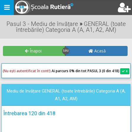
Toggle
navigation
Pasul 3 - Mediu de învățare
»
GENERAL (toate
întrebările) Categoria A (A, A1, A2, AM)
Înapoi
Acasă
(Nu ești autentificat în cont!)
Ai parcurs 0
% din tot PASUL 3 (0 din 418)
0
0
Mediu de învățare GENERAL (toate întrebările) Categoria A (A,
A1, A2, AM)
Întrebarea 120 din 418