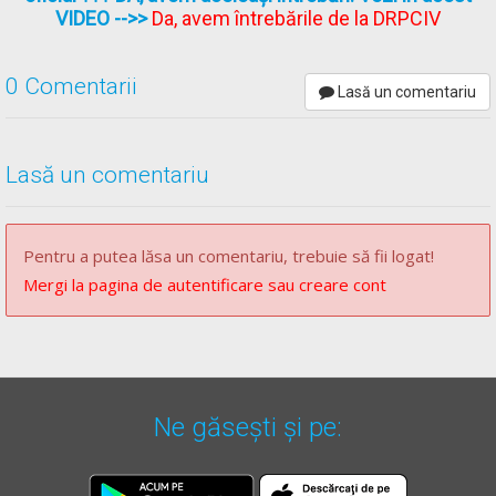
direcţia de mers cât mai aproape de marginea drumului;
VIDEO
-->>
Da, avem întrebările de la DRPCIV
b)
lumina albastră obligă participanţii la trafic să acorde
prioritate de trecere;
0 Comentarii
Lasă un comentariu
c)
lumina galbenă obligă participanţii la trafic să circule cu
atenţie.
(2)
Sunt autorizate să utilizeze semnale speciale de avertizare
Lasă un comentariu
luminoase:
a)
pentru lumina roșie - autovehiculele aparținând poliției și
pompierilor;
Pentru a putea lăsa un comentariu, trebuie să fii logat!
(3)
Autovehiculele prevăzute la alin. (2) lit. a) şi b) trebuie să fie
Mergi la pagina de autentificare sau creare cont
echipate şi cu mijloace speciale sonore de avertizare.
OUG - Articolul 37
(1)
Conducătorii de vehicule sunt obligați să oprească imediat,
pe acostament sau, în lipsa acestuia, cât mai aproape de
Ne găsești și pe:
marginea drumului sau bordura trotuarului, în sensul de
deplasare, la apropierea și la trecerea autovehiculelor cu regim