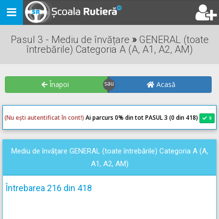
Toggle
navigation
Pasul 3 - Mediu de învățare
»
GENERAL (toate
întrebările) Categoria A (A, A1, A2, AM)
Înapoi
Acasă
(Nu ești autentificat în cont!)
Ai parcurs 0
% din tot PASUL 3 (0 din 418)
0
0
Mediu de învățare GENERAL (toate întrebările) Categoria A (A,
A1, A2, AM)
Întrebarea 216 din 418