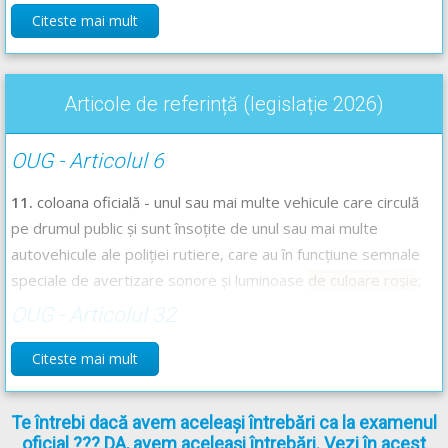
Găsiți aici lecție video cu semnalele speciale de
Citeste mai mult
avertizare
-->
Codul Rutier - Semnalele speciale de
avertizare
Articole de referință (legislație 2026)
OUG - Articolul 6
11.
coloana oficială - unul sau mai multe vehicule care circulă
pe drumul public și sunt însoțite de unul sau mai multe
autovehicule ale poliției rutiere, care au în funcțiune semnale
speciale de avertizare sonore și luminoase
de culoare roșie
;
OUG - Articolul 32
(1)
Semnalele speciale de avertizare luminoase sunt emise
Citeste mai mult
intermitent de dispozitivele de iluminare montate pe
autovehicule şi au următoarele semnificaţii:
Te întrebi dacă avem aceleași întrebări ca la examenul
a)
lumina roşie obligă participanţii la trafic să oprească în
oficial ??? DA, avem aceleași întrebări. Vezi în acest