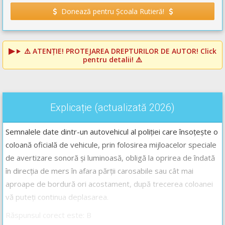
Donează pentru Școala Rutieră!
⚠️
ATENȚIE! PROTEJAREA DREPTURILOR DE AUTOR!
Click
pentru detalii! ⚠️
Explicație (actualizată 2026)
Semnalele date dintr-un autovehicul al poliției care însoțește o
coloană oficială de vehicule, prin folosirea mijloacelor speciale
de avertizare sonoră și luminoasă, obligă la oprirea de îndată
în direcția de mers în afara părții carosabile sau cât mai
aproape de bordură ori acostament, după trecerea coloanei
vă puteți continua deplasarea.
Răspunsul corect este: B