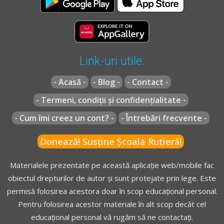
de circulație prioritară care au în funcțiune mijloacele speciale
de avertizare luminoasă de culoare roșie și sonore.
Link-uri utile:
- Acasă -
- Blog -
- Contact -
- Termeni, condiții și confidențialitate -
- Cum îmi creez un cont? -
- Întrebări frecvente -
Donează! Susține Școala Rutieră!
Materialele prezentate pe această aplicație web/mobile fac
obiectul drepturilor de autor și sunt protejate prin lege. Este
permisă folosirea acestora doar în scop educațional personal.
Pentru folosirea acestor materiale în alt scop decât cel
educațional personal vă rugăm să ne contactați.