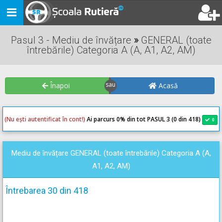
Toggle
navigation
Pasul 3 - Mediu de învățare
»
GENERAL (toate
întrebările) Categoria A (A, A1, A2, AM)
Înapoi
Acasă
(Nu ești autentificat în cont!)
Ai parcurs 0
% din tot PASUL 3 (0 din 418)
0
0
Mediu de învățare GENERAL (toate întrebările) Categoria A (A,
A1, A2, AM)
Întrebarea 30 din 418