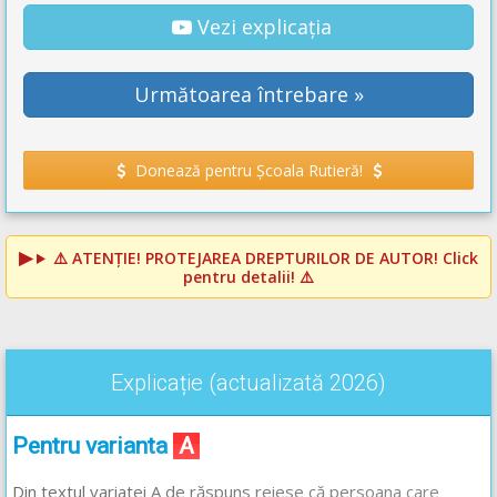
Vezi explicația
Următoarea întrebare »
Donează pentru Școala Rutieră!
⚠️
ATENȚIE! PROTEJAREA DREPTURILOR DE AUTOR!
Click
pentru detalii! ⚠️
Explicație (actualizată 2026)
Pentru varianta
A
Din textul variatei A de răspuns reiese că persoana care