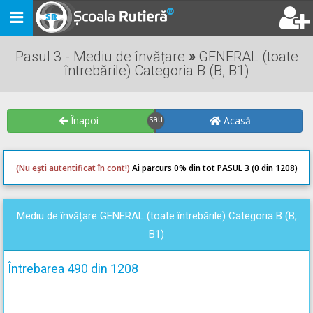
Toggle
navigation
Pasul 3 - Mediu de învățare
»
GENERAL (toate
întrebările) Categoria B (B, B1)
Înapoi
Acasă
(Nu ești autentificat în cont!)
Ai parcurs 0
% din tot PASUL 3 (0 din 1208)
0
0
Mediu de învățare GENERAL (toate întrebările) Categoria B (B,
B1)
Întrebarea 490 din 1208