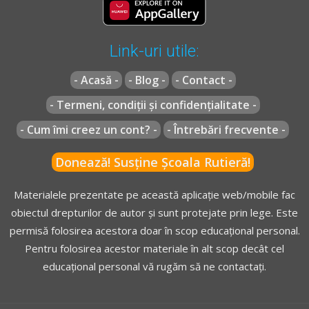
sau forestier se apropie de un autovehicul care circulă în
față să, acesta este obligat să folosească luminile de
întâlnire de la o distanță de cel puțin 100 m.
Link-uri utile:
[...]
- Acasă -
- Blog -
- Contact -
- Termeni, condiții și confidențialitate -
* OUG =
ORDONANŢĂ DE URGENŢĂ nr. 195 din 12 decembrie
- Cum îmi creez un cont? -
- Întrebări frecvente -
2002
actualizată
(Codul rutier)
** Regulament =
REGULAMENT de aplicare a OUG 195/2002
Donează! Susține Școala Rutieră!
actualizat
(Regulamentul codului rutier)
Materialele prezentate pe această aplicație web/mobile fac
obiectul drepturilor de autor și sunt protejate prin lege. Este
permisă folosirea acestora doar în scop educațional personal.
Pentru folosirea acestor materiale în alt scop decât cel
educațional personal vă rugăm să ne contactați.