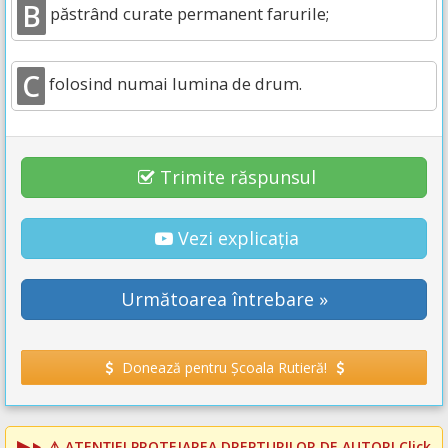
B
păstrând curate permanent farurile;
C
folosind numai lumina de drum.
Trimite răspunsul
Vezi explicația
Următoarea întrebare »
Donează pentru Școala Rutieră!
⚠️
ATENȚIE! PROTEJAREA DREPTURILOR DE AUTOR!
Click