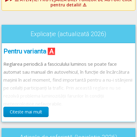
pentru detalii! ⚠️
Explicație (actualizată 2026)
Pentru varianta
A
Reglarea periodică a fasciculului luminos se poate face
automat sau manual din autovehicul, în funcție de încărcătura
mașinii în acel moment, fiind importantă pentru a nu-i stânjenii
pe ceilalți participanți la trafic. Prin această reglare nu se
rezolvă problema luminozității farurilor în condiții
meteorologice nefavorabile.
Citeste mai mult
Pentru varianta
B
În condiții meteorologice nefavorabile luminozitatea farurilor