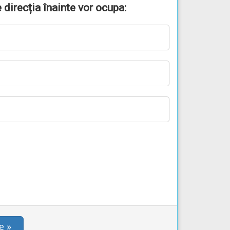
 direcția înainte vor ocupa:
e »