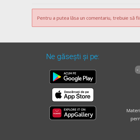
Pentru a putea lăsa un comentariu, trebuie să fii
Ne găsești și pe:
-
Materi
perm