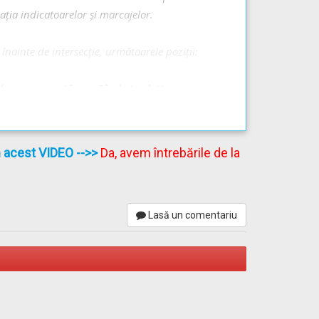
ația indicatoarelor și marcajelor.
înainte de intersecţie, următoarele poziţii:
e mers spre stânga. Când circulația se
i să ocupe rândul de lângă bordura sau
în acest VIDEO
-->>
Da, avem întrebările de la
Lasă un comentariu