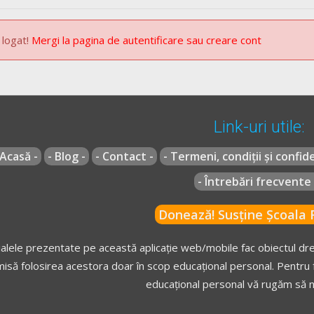
 logat!
Mergi la pagina de autentificare sau creare cont
Link-uri utile:
 Acasă -
- Blog -
- Contact -
- Termeni, condiții și confide
- Întrebări frecvente 
Donează! Susține Școala R
alele prezentate pe această aplicație web/mobile fac obiectul drep
isă folosirea acestora doar în scop educațional personal. Pentru f
educațional personal vă rugăm să n