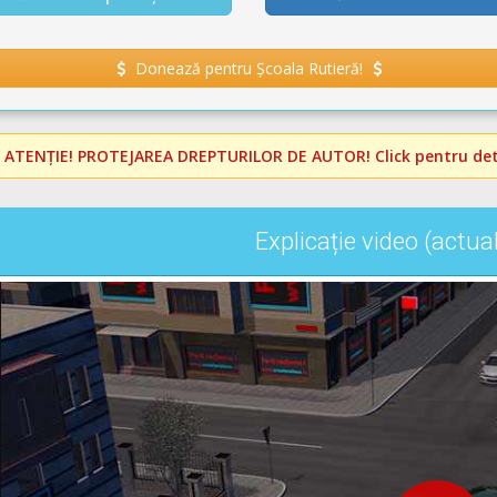
Donează pentru Școala Rutieră!
️
ATENȚIE! PROTEJAREA DREPTURILOR DE AUTOR!
Click pentru deta
Explicație video (actua