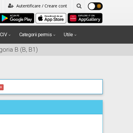
Autentificare / Creare cont
PCIV
Categorii permis
Utile
oria B (B, B1)
0