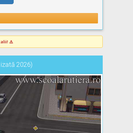
lii! ⚠️
lizată 2026)