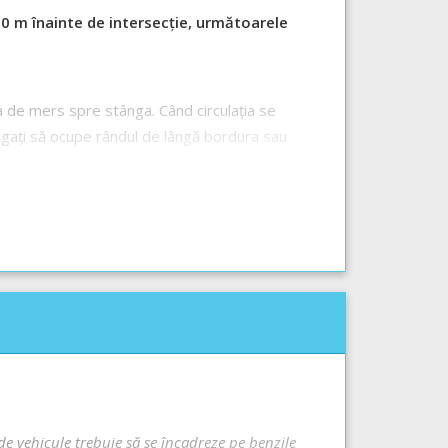
 50 m înainte de intersecție, următoarele
a de mers spre stânga. Când circulația se
igați să ocupe rândul de lângă bordura sau
de vehicule trebuie să se încadreze pe benzile