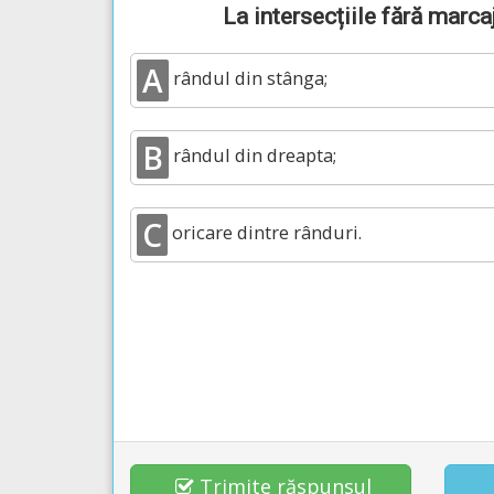
La intersecțiile fără marca
A
rândul din stânga;
B
rândul din dreapta;
C
oricare dintre rânduri.
Trimite răspunsul