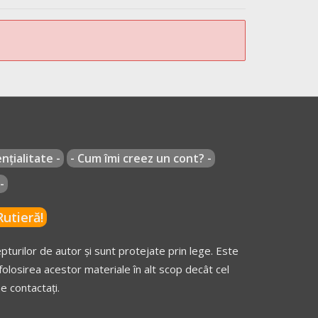
nțialitate -
- Cum îmi creez un cont? -
-
utieră!
turilor de autor și sunt protejate prin lege. Este
olosirea acestor materiale în alt scop decât cel
e contactați.