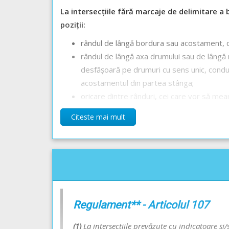
La intersecțiile fără marcaje de delimitare a 
poziții:
rândul de lângă bordura sau acostament, c
rândul de lângă axa drumului sau de lângă 
desfășoară pe drumuri cu sens unic, conduc
acostamentul din partea stânga;
oricare dintre rânduri, cei care vor să mear
Răspunsul corect este: C
Citeste mai mult
Recomandări:
Circulația în intersecții - Lecție Audio-Video -->
Co
Regulament** - Articolul 107
(1)
La intersecțiile prevăzute cu indicatoare și