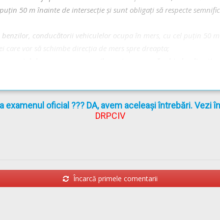
puțin 50 m înainte de intersecție și sunt obligați să respecte semnific
a benzilor, conducătorii vehiculelor ocupa în mers, cu cel puţin 50 m 
 care vor să schimbe direcţia de mers spre dreapta;
arcajul de separare a sensurilor, cei care vor să schimbe direcția d
rii de vehicule care intenționează să vireze la stânga sunt obligaț
ă înainte.
la examenul oficial ??? DA, avem aceleași întrebări. Vezi 
DRPCIV
G 195/2002
actualizat
(Regulamentul codului rutier)
Încarcă primele comentarii