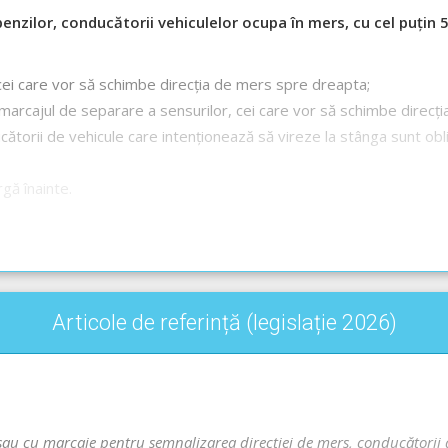
benzilor, conducătorii vehiculelor ocupa în mers, cu cel puțin
ei care vor să schimbe direcția de mers spre dreapta;
marcajul de separare a sensurilor, cei care vor să schimbe direcți
ătorii de vehicule care intenționează să vireze la stânga sunt obl
gă înainte.
Articole de referință (legislație 2026)
dul Rutier - Circulația în intersecții
/sau cu marcaje pentru semnalizarea direcției de mers, conducătorii 