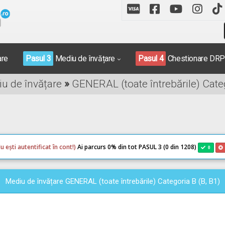
are
Pasul 3
Mediu de învățare
Pasul 4
Chestionare DR
iu de învățare
»
GENERAL (toate întrebările) Categ
u ești autentificat în cont!)
Ai parcurs 0
% din tot PASUL 3 (0 din 1208)
0
Mediu de învățare GENERAL (toate întrebările) Categoria B (B, B1)