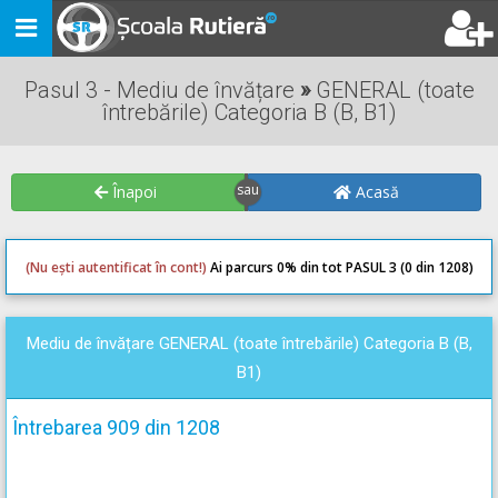
Toggle
navigation
Pasul 3 - Mediu de învățare
»
GENERAL (toate
întrebările) Categoria B (B, B1)
Înapoi
Acasă
(Nu ești autentificat în cont!)
Ai parcurs 0
% din tot PASUL 3 (0 din 1208)
0
0
Mediu de învățare GENERAL (toate întrebările) Categoria B (B,
B1)
Întrebarea 909 din 1208