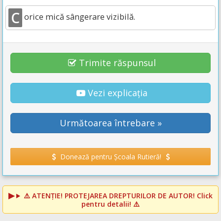
C
orice mică sângerare vizibilă.
Trimite răspunsul
Vezi explicația
Următoarea întrebare »
Donează pentru Școala Rutieră!
⚠️
ATENȚIE! PROTEJAREA DREPTURILOR DE AUTOR!
Click
pentru detalii! ⚠️