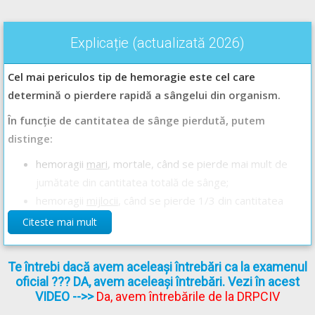
Explicație (actualizată 2026)
Cel mai periculos tip de hemoragie este cel care
determină o pierdere rapidă a sângelui din organism.
În funcție de cantitatea de sânge pierdută, putem
distinge:
hemoragii
mari
, mortale, când se pierde mai mult de
jumătate din cantitatea totală de sânge;
hemoragii
mijlocii
, când se pierde 1/3 din cantitatea
totală de sânge;
Citeste mai mult
hemoragii
mici
, când se pierde o cantitate de 500 - 600
ml de sânge.
Te întrebi dacă avem aceleași întrebări ca la examenul
Scurgerea abundentă de sânge, internă sau externă, în urma
oficial ??? DA, avem aceleași întrebări. Vezi în acest
VIDEO
-->>
Da, avem întrebările de la DRPCIV
ruperii sau tăierii peretelui unui vas sangvin poartă numele de