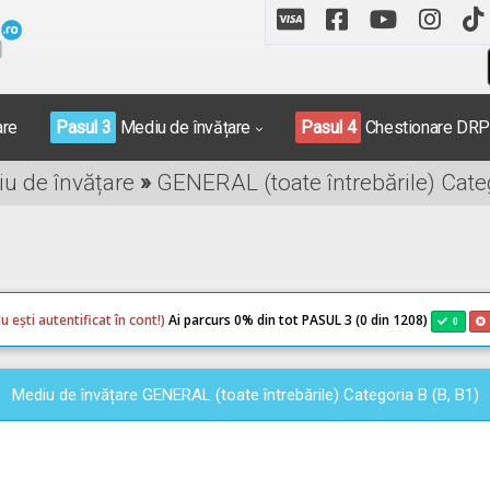
are
Pasul 3
Mediu de învățare
Pasul 4
Chestionare DR
iu de învățare
»
GENERAL (toate întrebările) Categ
u ești autentificat în cont!)
Ai parcurs 0
% din tot PASUL 3 (0 din 1208)
0
Mediu de învățare GENERAL (toate întrebările) Categoria B (B, B1)