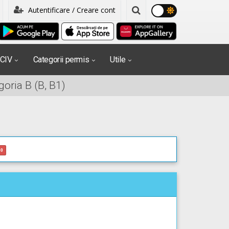
Autentificare / Creare cont
PCIV
Categorii permis
Utile
oria B (B, B1)
0