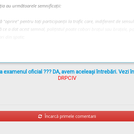
ţia au următoarele semnificaţii:
 "oprire" pentru toţi participanţii la trafic care, indiferent de sensul
ă ce a dat acest semnal, poliţistul poate cobori braţul sau braţele, 
ori din spate;
G 195/2002
actualizat
(Regulamentul codului rutier)
la examenul oficial ??? DA, avem aceleași întrebări. Vezi 
DRPCIV
Încarcă primele comentarii