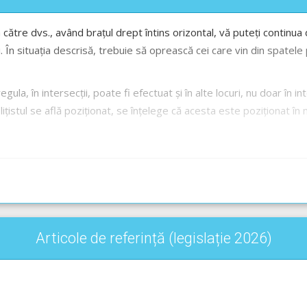
fața către dvs., având brațul drept întins orizontal, vă puteți conti
ui. În situația descrisă, trebuie să oprească cei care vin din spatele
egula, în intersecții, poate fi efectuat și în alte locuri, nu doar în in
ițistul se află poziționat, se înțelege că acesta este poziționat în mi
udio-Video -->
Codul Rutier - Semnalele polițistului rutier
Articole de referință (legislație 2026)