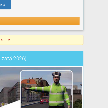
e »
lii! ⚠️
lizată 2026)