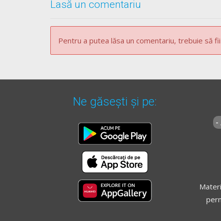
Lasă un comentariu
Pentru a putea lăsa un comentariu, trebuie să fii
Ne găsești și pe:
-
Materi
perm