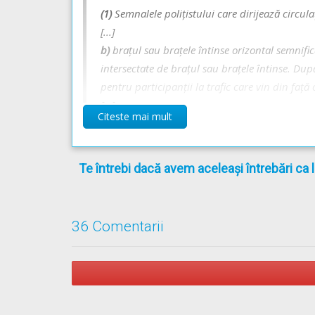
(1)
Semnalele poliţistului care dirijează circula
[...]
b)
braţul sau braţele întinse orizontal semnifică
intersectate de braţul sau braţele întinse. Dup
pentru participanţii la trafic care vin din faţă 
[...]
Citeste mai mult
** Regulament =
REGULAMENT de aplicare a OU
Te întrebi dacă avem aceleași întrebări ca 
36 Comentarii