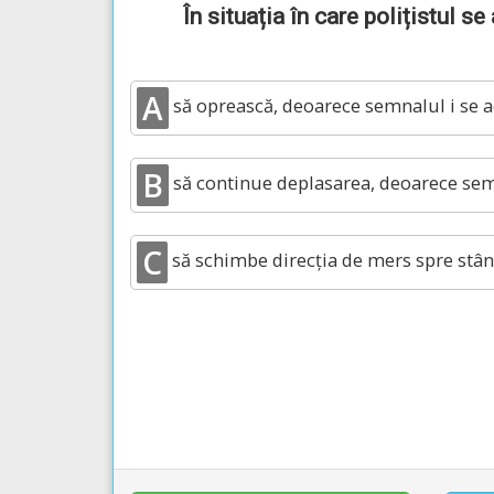
În situația în care polițistul s
A
să oprească, deoarece semnalul i se a
B
să continue deplasarea, deoarece sem
C
să schimbe direcția de mers spre stân