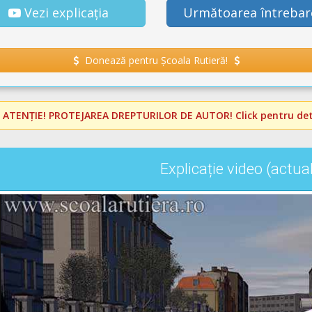
Vezi explicația
Următoarea întrebar
Donează pentru Școala Rutieră!
️
ATENȚIE! PROTEJAREA DREPTURILOR DE AUTOR!
Click pentru deta
Explicație video (actua