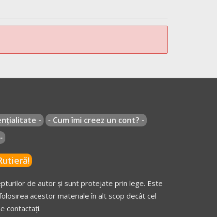
nțialitate -
- Cum îmi creez un cont? -
-
utieră!
turilor de autor și sunt protejate prin lege. Este
olosirea acestor materiale în alt scop decât cel
e contactați.