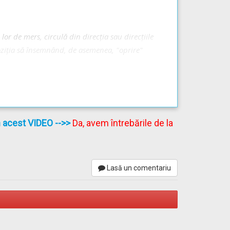
 lor de mers, circulă din direcţia sau direcţiile
poziţia să însemnând, de asemenea, "oprire"
în acest VIDEO
-->>
Da, avem întrebările de la
Lasă un comentariu