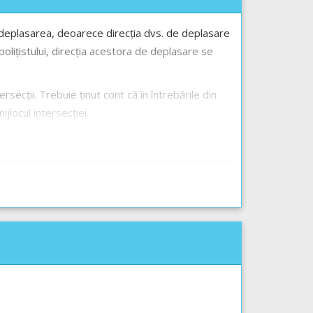
nua deplasarea, deoarece direcția dvs. de deplasare
 polițistului, direcția acestora de deplasare se
tersecții. Trebuie ținut cont că în întrebările din
jlocul intersecției.