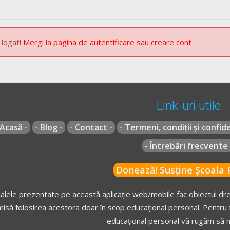
 logat!
Mergi la pagina de autentificare sau creare cont
Link-uri utile:
 Acasă -
- Blog -
- Contact -
- Termeni, condiții și confide
- Întrebări frecvente 
Donează! Susține Școala R
alele prezentate pe această aplicație web/mobile fac obiectul drep
isă folosirea acestora doar în scop educațional personal. Pentru f
educațional personal vă rugăm să n