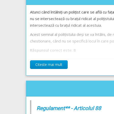
Atunci când întâlniți un polițist care se află cu 
nu se intersectează cu brațul ridicat al polițistul
intersectează cu brațul ridicat al acestuia.
Acest semnal al polițistului deși se va întâlni, de r
chestionare, când nu se specifică locul în care pol
Răspunsul corect este: B
Citeste mai mult
Recomandări:
Semnalele polițiștilor rutieri explicate - Lecție A
Regulament** - Articolul 88