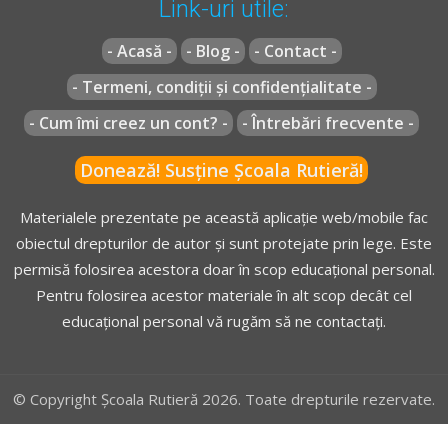
Link-uri utile:
Regulament** - Articolul 58
- Acasă -
- Blog -
- Contact -
Articolul 58
- Termeni, condiții și confidențialitate -
(1)
Semnalele luminoase pentru pietoni sunt de culoare
verde și roșie. Acestea funcționează corelat cu semnalele
- Cum îmi creez un cont? -
- Întrebări frecvente -
pentru dirijarea circulației vehiculelor.
Donează! Susține Școala Rutieră!
[...]
Materialele prezentate pe această aplicație web/mobile fac
obiectul drepturilor de autor și sunt protejate prin lege. Este
Regulament** - Articolul 59
permisă folosirea acestora doar în scop educațional personal.
(1)
Semnalul de culoare verde permite trecerea.
Pentru folosirea acestor materiale în alt scop decât cel
(2)
Când semnalul de culoare verde începe să funcționeze
educațional personal vă rugăm să ne contactați.
intermitent înseamnă că timpul afectat traversării
drumului este în curs de epuizare și urmează semnalul
rosu. În acest caz pietonul surprins în traversarea
© Copyright Școala Rutieră 2026. Toate drepturile rezervate.
drumului trebuie să grăbească trecerea, iar dacă drumul
este prevăzut cu un refugiu sau spațiu interzis circulației