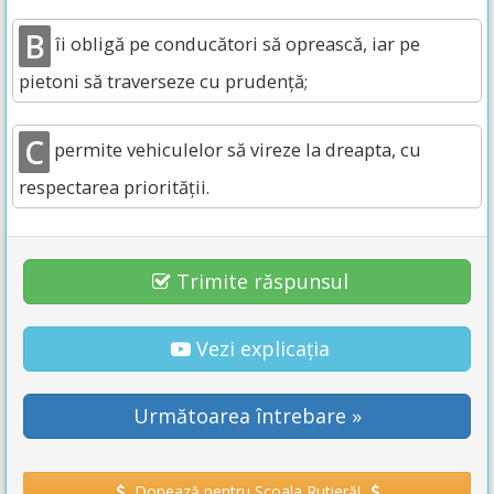
B
îi obligă pe conducători să oprească, iar pe
pietoni să traverseze cu prudență;
C
permite vehiculelor să vireze la dreapta, cu
respectarea priorității.
Trimite răspunsul
Vezi explicația
Următoarea întrebare »
Donează pentru Școala Rutieră!