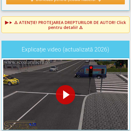
⚠️
ATENȚIE! PROTEJAREA DREPTURILOR DE AUTOR!
Click
pentru detalii! ⚠️
Explicație video (actualizată 2026)