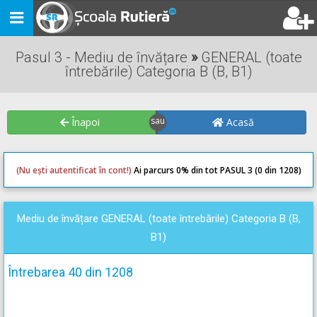
Toggle
navigation
Pasul 3 - Mediu de învățare
»
GENERAL (toate
întrebările) Categoria B (B, B1)
Înapoi
Acasă
(Nu ești autentificat în cont!)
Ai parcurs 0
% din tot PASUL 3 (0 din 1208)
0
0
Mediu de învățare GENERAL (toate întrebările) Categoria B (B,
B1)
Întrebarea 40 din 1208