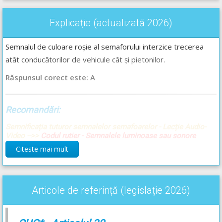
Explicație (actualizată 2026)
Semnalul de culoare roșie al semaforului interzice trecerea
atât conducătorilor de vehicule cât și pietonilor.
Răspunsul corect este: A
Recomandări:
Semnificația tuturor semnalelor semafoarelor - Lecție Audio-
Video -->>
Codul rutier - Semnalele luminoase sau sonore
Citeste mai mult
Articole de referință (legislație 2026)