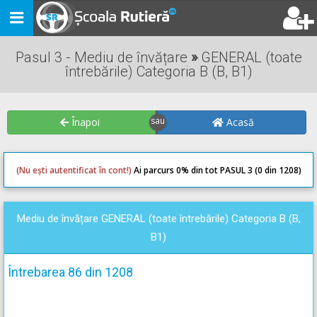
Toggle
navigation
Pasul 3 - Mediu de învățare
»
GENERAL (toate
întrebările) Categoria B (B, B1)
Înapoi
Acasă
(Nu ești autentificat în cont!)
Ai parcurs 0
% din tot PASUL 3 (0 din 1208)
0
0
Mediu de învățare GENERAL (toate întrebările) Categoria B (B,
B1)
Întrebarea 86 din 1208