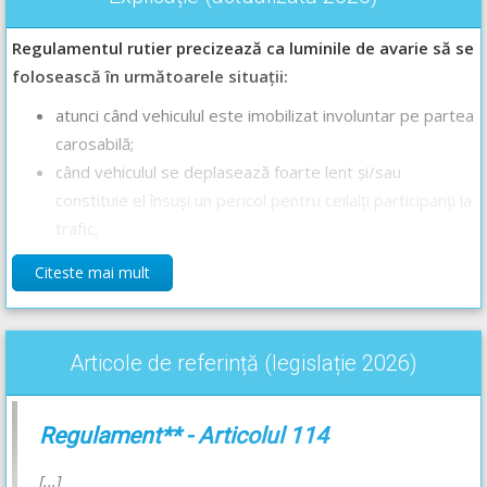
Regulamentul rutier precizează ca luminile de avarie să se
folosească în următoarele situații:
atunci când vehiculul este imobilizat involuntar pe partea
carosabilă;
când vehiculul se deplasează foarte lent și/sau
constituie el însuși un pericol pentru ceilalți participanți la
trafic;
atunci când autovehiculul este remorcat.
Citeste mai mult
Conducătorii de autovehicule și tramvaie trebuie să pună în
funcțiune luminile de avarie, în mod succesiv, în ordinea opririi
și în cazul în care această manevră este impusă de blocarea
Articole de referință (legislație 2026)
circulației pe sensul de mers.
Răspunsul corect este: A, B și C
Regulament** - Articolul 114
[...]