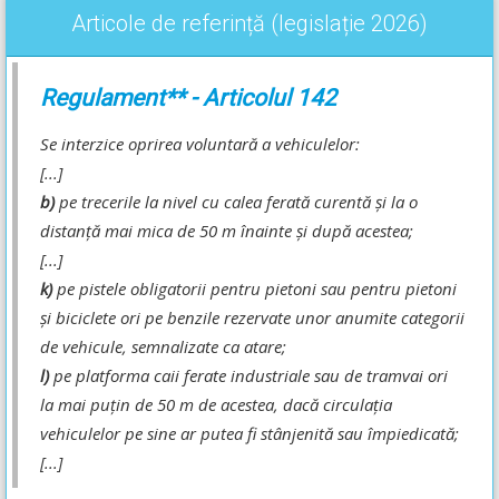
Articole de referință (legislație 2026)
Regulament** - Articolul 142
Se interzice oprirea voluntară a vehiculelor:
[...]
b)
pe trecerile la nivel cu calea ferată curentă şi la o
distanţă mai mica de 50 m înainte şi după acestea;
[...]
k)
pe pistele obligatorii pentru pietoni sau pentru pietoni
şi biciclete ori pe benzile rezervate unor anumite categorii
de vehicule, semnalizate ca atare;
l)
pe platforma caii ferate industriale sau de tramvai ori
la mai puţin de 50 m de acestea, dacă circulaţia
vehiculelor pe sine ar putea fi stânjenită sau împiedicată;
[...]