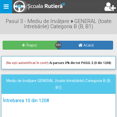
Toggle
navigation
Pasul 3 - Mediu de învățare
»
GENERAL (toate
întrebările) Categoria B (B, B1)
Înapoi
Acasă
(Nu ești autentificat în cont!)
Ai parcurs 0
% din tot PASUL 3 (0 din 1208)
0
0
Mediu de învățare GENERAL (toate întrebările) Categoria B (B,
B1)
Întrebarea 10 din 1208