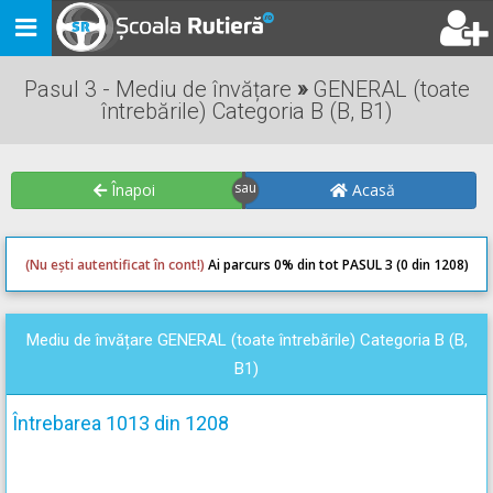
Toggle
navigation
Pasul 3 - Mediu de învățare
»
GENERAL (toate
întrebările) Categoria B (B, B1)
Înapoi
Acasă
(Nu ești autentificat în cont!)
Ai parcurs 0
% din tot PASUL 3 (0 din 1208)
0
0
Mediu de învățare GENERAL (toate întrebările) Categoria B (B,
B1)
Întrebarea 1013 din 1208