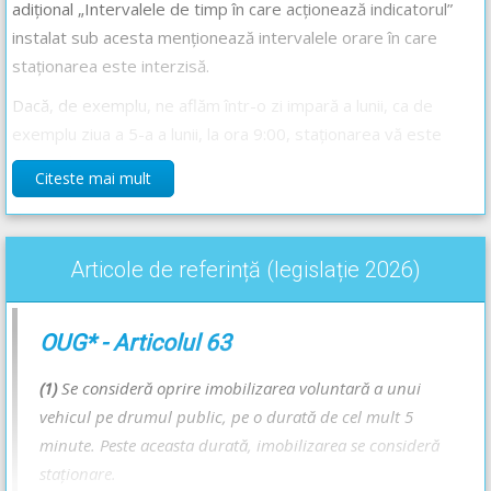
adițional „Intervalele de timp în care acționează indicatorul”
instalat sub acesta menționează intervalele orare în care
staționarea este interzisă.
Dacă, de exemplu, ne aflăm într-o zi impară a lunii, ca de
exemplu ziua a 5-a a lunii, la ora 9:00, staționarea vă este
interzisă.
Citeste mai mult
Răspunsul corect este: A
Articole de referință (legislație 2026)
Recomandări:
Explicația completă a indicatorului -->
Staționare alternantă
OUG* - Articolul 63
Explicația completă a panoului adițional-->
Intervalele de timp în
care acționează indicatorul
(1)
Se consideră oprire imobilizarea voluntară a unui
Manevra de staționare - Lecție Audio-Video -->
Codul Rutier -
vehicul pe drumul public, pe o durată de cel mult 5
Oprirea, staționarea și parcarea
minute. Peste aceasta durată, imobilizarea se consideră
staţionare.