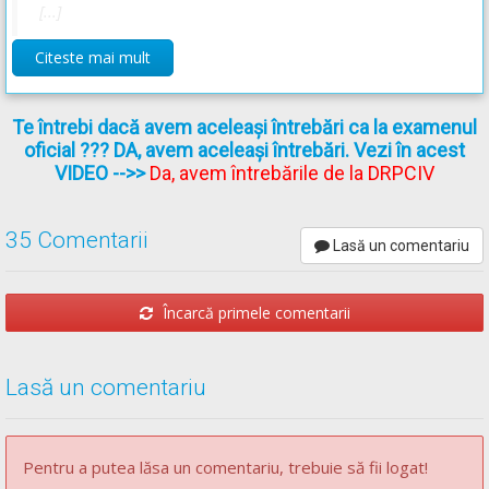
[...]
Citeste mai mult
Regulament** - Articolul 143
Te întrebi dacă avem aceleași întrebări ca la examenul
Se interzice staţionarea voluntară a vehiculelor:
oficial ??? DA, avem aceleași întrebări. Vezi în acest
[...]
VIDEO
-->>
Da, avem întrebările de la DRPCIV
f)
în locul unde este instalat indicatorul cu semnificația
"Staționare alternantă", în altă zi sau perioadă decât cea
35 Comentarii
Lasă un comentariu
permisă, ori indicatorul cu semnificația "Zona de
staționare cu durata limitată" peste durata stabilită;
Încarcă primele comentarii
* OUG =
ORDONANŢĂ DE URGENŢĂ nr. 195 din 12 decembrie
Lasă un comentariu
2002
actualizată
(Codul rutier)
** Regulament =
REGULAMENT de aplicare a OUG
195/2002
actualizat
(Regulamentul codului rutier)
Pentru a putea lăsa un comentariu, trebuie să fii logat!