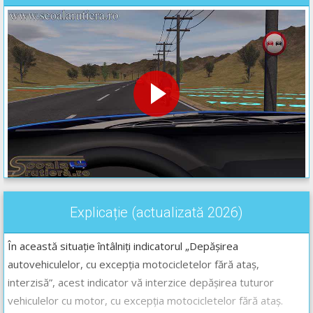
Explicație (actualizată 2026)
În această situație întâlniți indicatorul „Depășirea
autovehiculelor, cu excepția motocicletelor fără ataș,
interzisă”, acest indicator vă interzice depășirea tuturor
vehiculelor cu motor, cu excepția motocicletelor fără ataș.