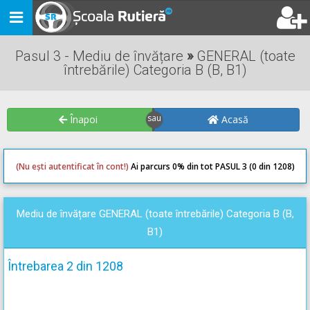
Toggle
navigation
Pasul 3 - Mediu de învățare
»
GENERAL (toate
întrebările) Categoria B (B, B1)
Înapoi
Acasă
(Nu ești autentificat în cont!)
Ai parcurs 0
% din tot PASUL 3 (0 din 1208)
0
0
Mediu de învățare GENERAL (toate întrebările) Categoria B (B,
B1)
Întrebarea 2 din 1208