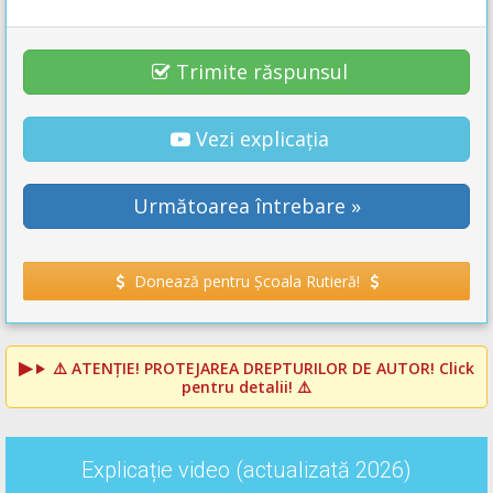
Trimite răspunsul
Vezi explicația
Următoarea întrebare »
Donează pentru Școala Rutieră!
⚠️
ATENȚIE! PROTEJAREA DREPTURILOR DE AUTOR!
Click
pentru detalii! ⚠️
Explicație video (actualizată 2026)