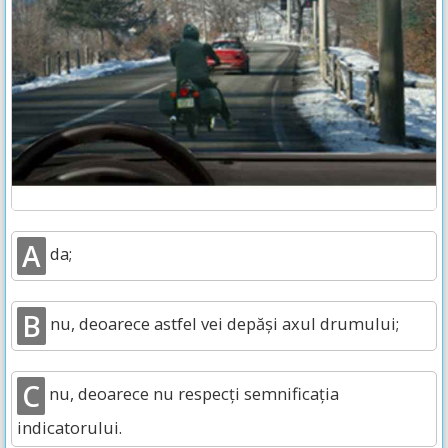
A
da;
B
nu, deoarece astfel vei depăși axul drumului;
C
nu, deoarece nu respecți semnificația
indicatorului.