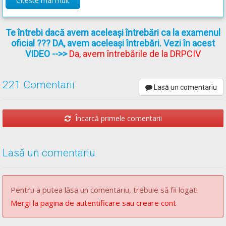
Citeste mai mult
[...]
Te întrebi dacă avem aceleași întrebări ca la examenul
oficial ??? DA, avem aceleași întrebări. Vezi în acest
** Regulament =
REGULAMENT de aplicare a OUG 195/2002
VIDEO
-->>
Da, avem întrebările de la DRPCIV
actualizat
(Regulamentul codului rutier)
221 Comentarii
Lasă un comentariu
Încarcă primele comentarii
Lasă un comentariu
Pentru a putea lăsa un comentariu, trebuie să fii logat!
Mergi la pagina de autentificare sau creare cont