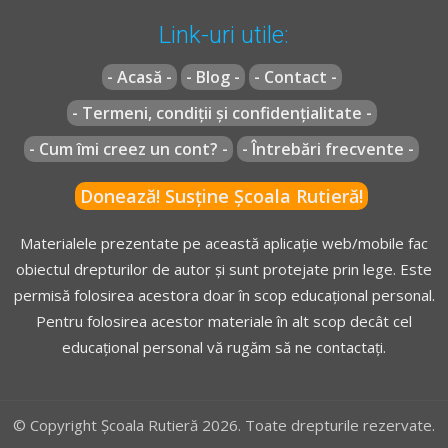
[...]
Link-uri utile:
(2)
Administratorul drumului public poate amenaja pe
anumite zone ale trotuarului, cu avizul poliţiei rutiere,
- Acasă -
- Blog -
- Contact -
spaţii destinate opririi sau staţionării vehiculelor, marcate
- Termeni, condiții și confidențialitate -
şi semnalizate corespunzător. Amenajările se pot executa
numai dacă:
- Cum îmi creez un cont? -
- Întrebări frecvente -
a)
se respectă culoarul destinat circulaţiei pietonilor,
Donează! Susține Școala Rutieră!
stabilit potrivit normativelor în vigoare, care nu poate fi
mai mic de 1 m lăţime
;
Materialele prezentate pe această aplicație web/mobile fac
b)
accesul vehiculelor în parcare se realizează din partea
obiectul drepturilor de autor și sunt protejate prin lege. Este
carosabilă;
permisă folosirea acestora doar în scop educațional personal.
c)
poziţionarea vehiculelor în parcare nu stânjeneşte
Pentru folosirea acestor materiale în alt scop decât cel
circulaţia pe prima bandă sau pe pistele amenajate.
educațional personal vă rugăm să ne contactați.
(3)
Nu se pot amenaja parcări pentru autovehicule, pe
trotuar, la mai puţin de 10 m de intersecţii, staţii ale
mijloacelor de transport în comun sau treceri pentru
© Copyright Școala Rutieră 2026. Toate drepturile rezervate.
pietoni.