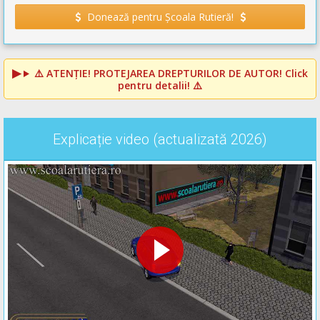
Donează pentru Școala Rutieră!
⚠️
ATENȚIE! PROTEJAREA DREPTURILOR DE AUTOR!
Click
pentru detalii! ⚠️
Explicație video (actualizată 2026)