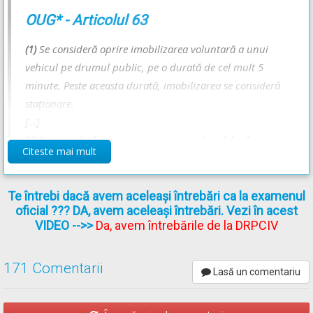
OUG* - Articolul 63
Recomandări:
(1)
Se consideră oprire imobilizarea voluntară a unui
Mai multe informații despre manevra de parcare - Lecție Audio-
vehicul pe drumul public, pe o durată de cel mult 5
Video -->
Codul Rutier - Oprirea, staționarea și parcarea
minute. Peste aceasta durată, imobilizarea se consideră
staţionare.
[...]
(4)
Se consideră parcare staţionarea vehiculelor în spaţii
Citeste mai mult
special amenajate sau stabilite şi semnalizate
corespunzător.
[...]
Te întrebi dacă avem aceleași întrebări ca la examenul
oficial ??? DA, avem aceleași întrebări. Vezi în acest
VIDEO
-->>
Da, avem întrebările de la DRPCIV
OUG* - Articolul 72
171 Comentarii
Lasă un comentariu
[...]
(7)
Este interzisă ocuparea trotuarelor cu vehicule
imobilizate, iar când aceasta este permisă, conform