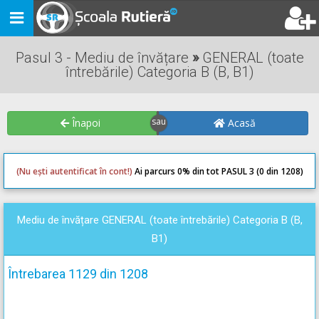
Toggle
navigation
Pasul 3 - Mediu de învățare
»
GENERAL (toate
întrebările) Categoria B (B, B1)
Înapoi
Acasă
(Nu ești autentificat în cont!)
Ai parcurs 0
% din tot PASUL 3 (0 din 1208)
0
0
Mediu de învățare GENERAL (toate întrebările) Categoria B (B,
B1)
Întrebarea 1129 din 1208