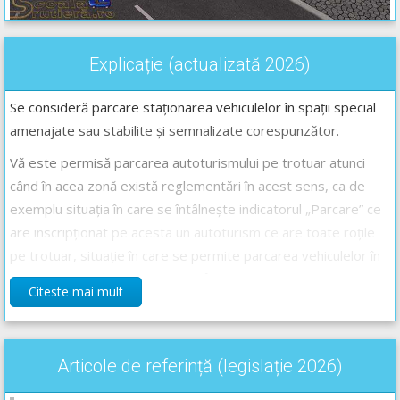
Explicație (actualizată 2026)
Se consideră parcare staționarea vehiculelor în spații special
amenajate sau stabilite și semnalizate corespunzător.
Vă este permisă parcarea autoturismului pe trotuar atunci
când în acea zonă există reglementări în acest sens, ca de
exemplu situația în care se întâlnește indicatorul „Parcare” ce
are inscripționat pe acesta un autoturism ce are toate roțile
pe trotuar, situație în care se permite parcarea vehiculelor în
respectiva zonă iar vehiculul va fi așezat cu toate roțile pe
Citeste mai mult
trotuar, având obligația de a respecta condiția ca lățimea
minimă a trotuarului rămas la dispoziția pietonilor să fie de cel
puțin un metru.
Articole de referință (legislație 2026)
Răspunsul corect este: B