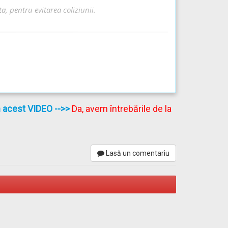
a, pentru evitarea coliziunii.
ic
în acest VIDEO
-->>
Da, avem întrebările de la
Lasă un comentariu