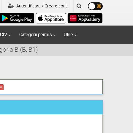
Autentificare / Creare cont
PCIV
Categorii permis
Utile
oria B (B, B1)
0