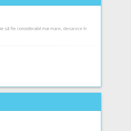
buie să fie considerabil mai mare, deoarece în
ieră. Această criblură poate fi aruncată doar de