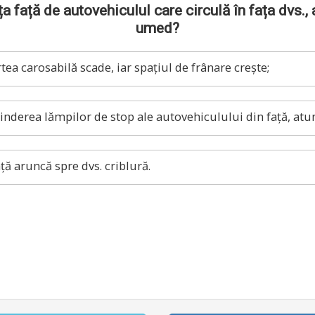
a față de autovehiculul care circulă în fața dvs., 
umed?
a carosabilă scade, iar spațiul de frânare crește;
nderea lămpilor de stop ale autovehiculului din față, atun
ță aruncă spre dvs. criblură.