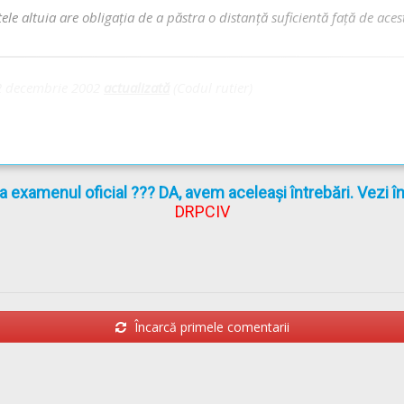
le altuia are obligaţia de a păstra o distanţă suficientă faţă de acest
Audio-Video -->
Codul Rutier - Deplasarea vehiculelor pe drumul publ
 decembrie 2002
actualizată
(Codul rutier)
preventivă
la examenul oficial ??? DA, avem aceleași întrebări. Vezi 
DRPCIV
Încarcă primele comentarii