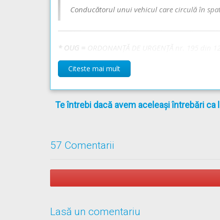
Conducătorul unui vehicul care circulă în spate
Recomandări:
Deplasarea vehiculelor pe drumul public - Lecție 
* OUG =
ORDONANŢĂ DE URGENŢĂ nr. 195 din 12
Curs de conduită preventivă -->
Curs de conduită 
Citeste mai mult
Te întrebi dacă avem aceleași întrebări ca 
57 Comentarii
Lasă un comentariu