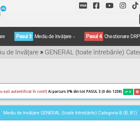
are
Pasul 3
Mediu de învățare
Pasul 4
Chestionare DR
iu de învățare
»
GENERAL (toate întrebările) Categ
u ești autentificat în cont!)
Ai parcurs 0
% din tot PASUL 3 (0 din 1208)
0
Mediu de învățare GENERAL (toate întrebările) Categoria B (B, B1)