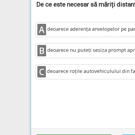
De ce este necesar să măriți distanț
A
deoarece aderența anvelopelor pe parte
B
deoarece nu puteți sesiza prompt apri
C
deoarece roțile autovehiculului din fa