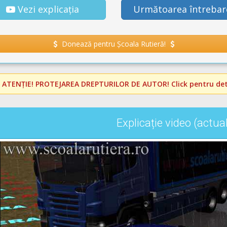
Vezi explicația
Următoarea întrebar
Donează pentru Școala Rutieră!
️
ATENȚIE! PROTEJAREA DREPTURILOR DE AUTOR!
Click pentru deta
Explicație video (actua