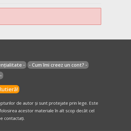
nțialitate -
- Cum îmi creez un cont? -
-
utieră!
turilor de autor și sunt protejate prin lege. Este
olosirea acestor materiale în alt scop decât cel
e contactați.