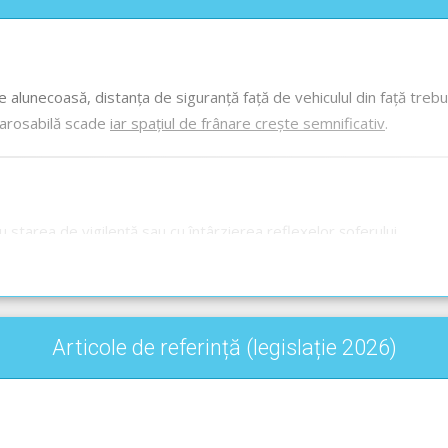
ne alunecoasă, distanța de siguranță față de vehiculul din față tre
carosabilă scade
iar spațiul de frânare crește semnificativ
.
 starea de vigilență sau cu întârzierea reflexelor șoferului.
ortată după dimensiuni standardizate, folosită ca îmbrăcăminte rut
Articole de referință (legislație 2026)
în situația din întrebare nu este specificat acest lucru.