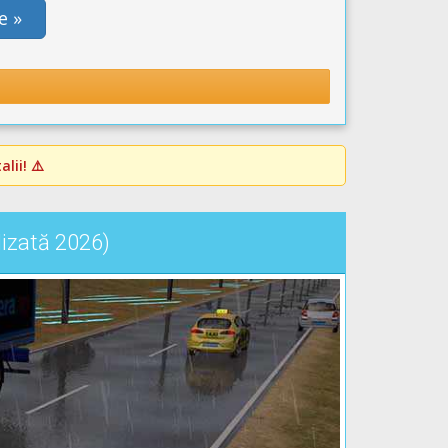
e »
lii! ⚠️
lizată 2026)