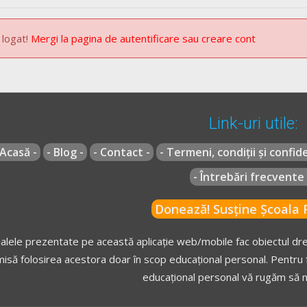
 logat!
Mergi la pagina de autentificare sau creare cont
Link-uri utile:
 Acasă -
- Blog -
- Contact -
- Termeni, condiții și confide
- Întrebări frecvente 
Donează! Susține Școala R
alele prezentate pe această aplicație web/mobile fac obiectul drep
isă folosirea acestora doar în scop educațional personal. Pentru f
educațional personal vă rugăm să n