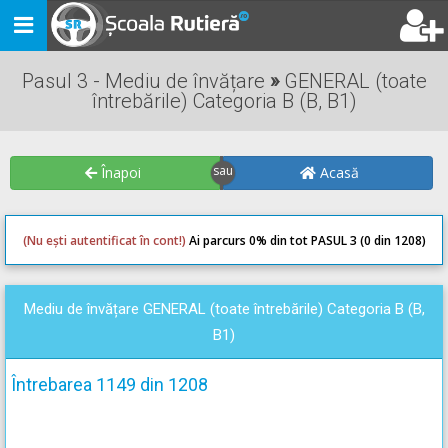
Toggle
navigation
Pasul 3 - Mediu de învățare
»
GENERAL (toate
întrebările) Categoria B (B, B1)
Înapoi
Acasă
(Nu ești autentificat în cont!)
Ai parcurs 0
% din tot PASUL 3 (0 din 1208)
0
0
Mediu de învățare GENERAL (toate întrebările) Categoria B (B,
B1)
Întrebarea 1149 din 1208