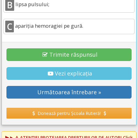
B
lipsa pulsului;
C
apariția hemoragiei pe gură.
Trimite răspunsul
Vezi explicația
Următoarea întrebare »
Donează pentru Școala Rutieră!
⚠️
ATENȚIE! PROTEJAREA DREPTURILOR DE AUTOR!
Click