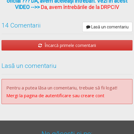
oficial ??? DA, avem aceleași întrebări. Vezi în acest
greutate în respirație;
VIDEO
-->>
Da, avem întrebările de la DRPCIV
pierderea cunoștinței.
Răspunsul corect este: B
14 Comentarii
Lasă un comentariu
Recomandări:
Încarcă primele comentarii
Curs de prim ajutor -->
Curs de prim ajutor
Lasă un comentariu
Pentru a putea lăsa un comentariu, trebuie să fii logat!
Mergi la pagina de autentificare sau creare cont
Ne găsești și pe: