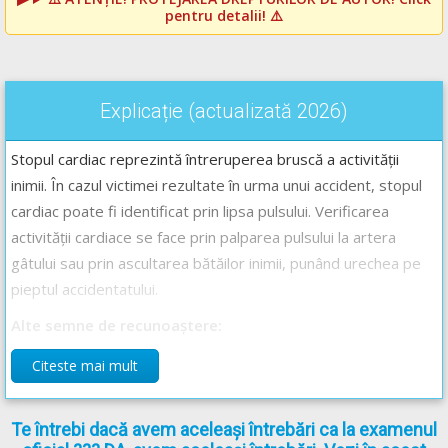
pentru detalii! ⚠️
Explicație (actualizată 2026)
Stopul cardiac reprezintă întreruperea bruscă a activității
inimii. În cazul victimei rezultate în urma unui accident, stopul
cardiac poate fi identificat prin lipsa pulsului. Verificarea
activității cardiace se face prin palparea pulsului la artera
gâtului sau prin ascultarea bătăilor inimii, punând urechea pe
pieptul accidentatului.
Alte semne de recunoaștere:
relaxarea completă a musculaturii;
Citeste mai mult
pierderea reflexelor;
mărirea pupilelor;
Te întrebi dacă avem aceleași întrebări ca la examenul
transpirații reci;