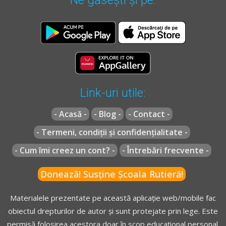
Link-uri utile:
- Acasă -
- Blog -
- Contact -
- Termeni, condiții și confidențialitate -
- Cum îmi creez un cont? -
- Întrebări frecvente -
Donează! Susține Școala Rutieră!
Materialele prezentate pe această aplicație web/mobile fac
obiectul drepturilor de autor și sunt protejate prin lege. Este
permisă folosirea acestora doar în scop educațional personal.