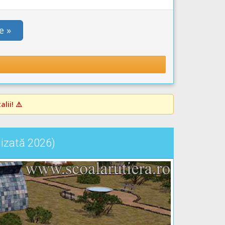
e »
lii! ⚠️
lizată 2026)