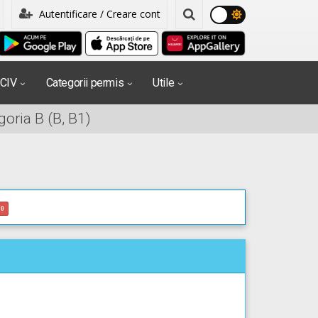
Autentificare / Creare cont
PCIV
Categorii permis
Utile
oria B (B, B1)
0