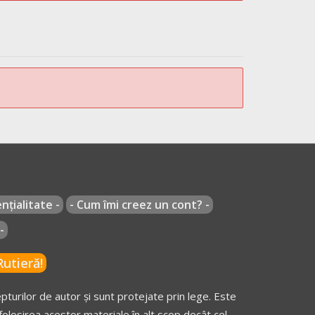
nțialitate -
- Cum îmi creez un cont? -
-
utieră!
turilor de autor și sunt protejate prin lege. Este
olosirea acestor materiale în alt scop decât cel