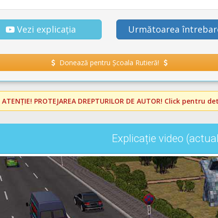
Vezi explicația
Următoarea întrebar
Donează pentru Școala Rutieră!
️
ATENȚIE! PROTEJAREA DREPTURILOR DE AUTOR!
Click pentru deta
Explicație video (actua