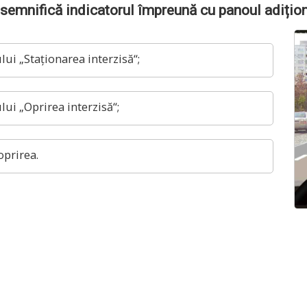
semnifică indicatorul împreună cu panoul adițio
lui „Staționarea interzisă“;
lui „Oprirea interzisă“;
oprirea.