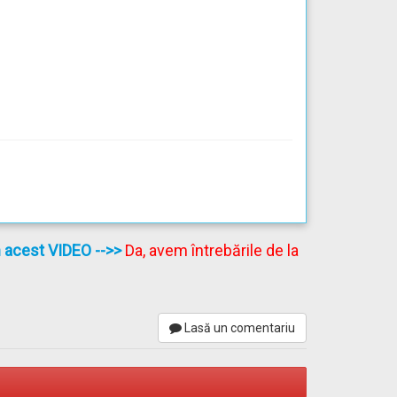
ea
în acest VIDEO
-->>
Da, avem întrebările de la
Lasă un comentariu