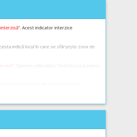
interzisă
”. Acest indicator interzice
Acesta indică locul în care se sfârșește zona de
terzisă
”. Oprirea vehiculelor fiind interzisă înainte
aceasta este considerată regulamentară,