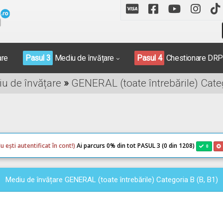
are
Pasul 3
Mediu de învățare
Pasul 4
Chestionare DR
iu de învățare
»
GENERAL (toate întrebările) Categ
u ești autentificat în cont!)
Ai parcurs 0
% din tot PASUL 3 (0 din 1208)
0
Mediu de învățare GENERAL (toate întrebările) Categoria B (B, B1)