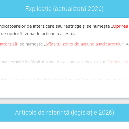
Explicație (actualizată 2026)
indicatoarelor de interzicere sau restricție și se numește „
Oprirea 
de oprire în zona de acțiune a acestuia.
interzisă
” se numește „
Sfârșitul zonei de acțiune a indicatorului
”. 
nal semnifică sfârșitul zonei de acțiune a indicatorului “
Oprirea in
 în care este instalat indicatorul împreună cu panoul adițional, 
a indicatorului „
Oprirea interzisă
” și este permisă.
Articole de referință (legislație 2026)
 interzisă
și
Sfârșitul zonei de acțiune a indicatorului