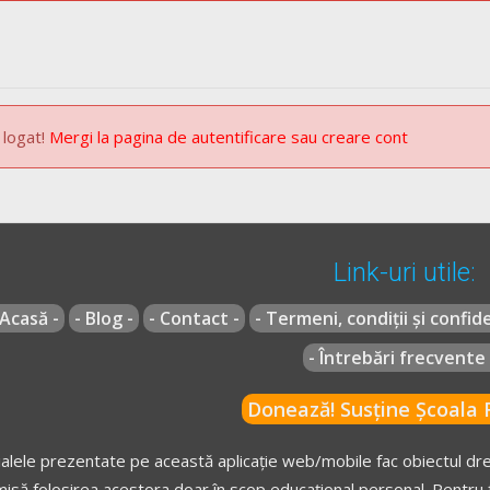
 logat!
Mergi la pagina de autentificare sau creare cont
Link-uri utile:
 Acasă -
- Blog -
- Contact -
- Termeni, condiții și confide
- Întrebări frecvente 
Donează! Susține Școala R
alele prezentate pe această aplicație web/mobile fac obiectul drep
isă folosirea acestora doar în scop educațional personal. Pentru f