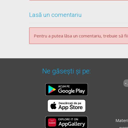
Lasă un comentariu
Pentru a putea lăsa un comentariu, trebuie să fii
Ne găsești și pe:
-
Materi
perm