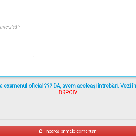
- Lecție Audio-Video -->
Codul Rutier - Oprirea, staționarea și parcar
interzisă";
G 195/2002
actualizat
(Regulamentul codului rutier)
la examenul oficial ??? DA, avem aceleași întrebări. Vezi 
DRPCIV
Încarcă primele comentarii