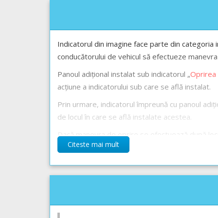
Indicatorul din imagine face parte din categoria 
conducătorului de vehicul să efectueze manevra 
Panoul adițional instalat sub indicatorul „
Oprirea 
acțiune a indicatorului sub care se află instalat.
Prin urmare, indicatorul împreună cu panoul adițio
de locul în care se află instalate acestea.
Dacă manevra de oprire se efectuează după locul
Citeste mai mult
deoarece se efectuează în afara zonei de acțiune 
Răspunsul corect este: B
Recomandări:
Explicațiile complete ale indicatoarelor -->
Oprirea