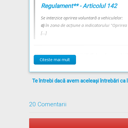
Regulament** - Articolul 142
Locurile în care este interzisă manevra de oprire 
Se interzice oprirea voluntară a vehiculelor:
a)
în zona de acţiune a indicatorului "Oprirea 
[...]
** Regulament =
REGULAMENT de aplicare a OU
Citeste mai mult
Te întrebi dacă avem aceleași întrebări ca 
20 Comentarii