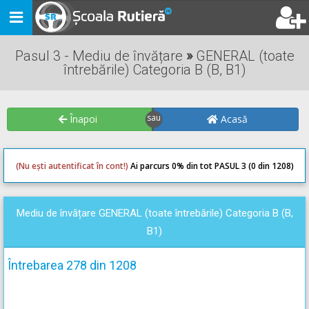
Toggle
navigation
Pasul 3 - Mediu de învățare
»
GENERAL (toate
întrebările) Categoria B (B, B1)
Înapoi
Acasă
(Nu ești autentificat în cont!)
Ai parcurs 0
% din tot PASUL 3 (0 din 1208)
0
0
Mediu de învățare GENERAL (toate întrebările) Categoria B (B,
B1)
Întrebarea 278 din 1208