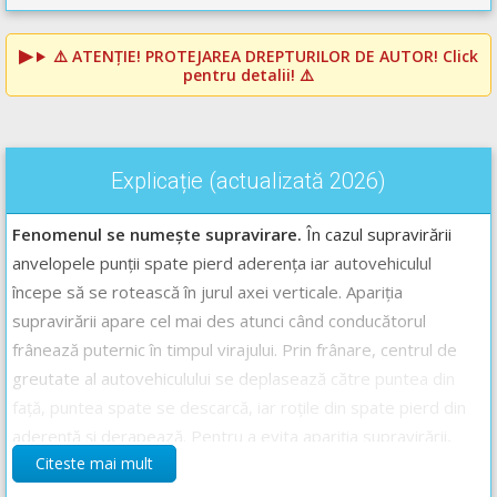
⚠️
ATENȚIE! PROTEJAREA DREPTURILOR DE AUTOR!
Click
pentru detalii! ⚠️
Explicație (actualizată 2026)
Fenomenul se numește supravirare.
În cazul supravirării
anvelopele punții spate pierd aderența iar autovehiculul
începe să se rotească în jurul axei verticale. Apariția
supravirării apare cel mai des atunci când conducătorul
frânează puternic în timpul virajului. Prin frânare, centrul de
greutate al autovehiculului se deplasează către puntea din
față, puntea spate se descarcă, iar roțile din spate pierd din
aderență și derapează. Pentru a evita apariția supravirării,
Citeste mai mult
viteza de deplasare în timpul unui viraj trebuie să fie cât mai
mică iar frânările bruște și intense să fie evitate.