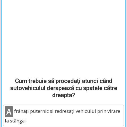
Cum trebuie să procedați atunci când
autovehiculul derapează cu spatele către
dreapta?
A
frânați puternic și redresați vehiculul prin virare
la stânga;