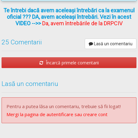
Te întrebi dacă avem aceleași întrebări ca la examenul
Se poate aplica o măsură de corecție a supravirării, numită
oficial ??? DA, avem aceleași întrebări. Vezi în acest
contravirare
. Aceasta se realizează prin bracarea
spre
VIDEO
-->>
Da, avem întrebările de la DRPCIV
dreapta
a roților directoare. În acest mod se stopează
rotirea autovechiculului în jurul axei verticale, deraparea punții
25 Comentarii
spate fiind controlată. Prin urmare, în situația în care vehiculul
Lasă un comentariu
derapează cu spatele către dreapta, se recomandă
eliberarea pedalei de accelerație (accelerarea agravează
Încarcă primele comentarii
situația de derapare) și rotirea ușoară a volanului spre
dreapta.
Lasă un comentariu
Răspunsul corect este: C
Recomandări:
Pentru a putea lăsa un comentariu, trebuie să fii logat!
Mergi la pagina de autentificare sau creare cont
Curs de conduită preventivă -->
Curs de conduită preventivă