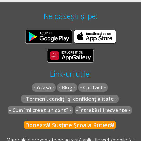
Ne găsești și pe:
Link-uri utile:
- Acasă -
- Blog -
- Contact -
- Termeni, condiții și confidențialitate -
- Cum îmi creez un cont? -
- Întrebări frecvente -
Donează! Susține Școala Rutieră!
Materialele prezentate pe această aplicație web/mobile fac