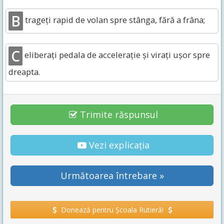
B
trageți rapid de volan spre stânga, fără a frâna;
C
eliberați pedala de accelerație și virați ușor spre
dreapta.
Trimite răspunsul
Vezi explicația
Următoarea întrebare »
Donează pentru Școala Rutieră!