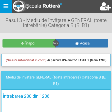
Toggle
navigation
Pasul 3 - Mediu de învățare
»
GENERAL (toate
întrebările) Categoria B (B, B1)
Înapoi
Acasă
(Nu ești autentificat în cont!)
Ai parcurs 0
% din tot PASUL 3 (0 din 1208)
0
0
Mediu de învățare GENERAL (toate întrebările) Categoria B (B,
B1)
Întrebarea 230 din 1208