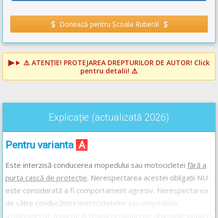
Donează pentru Școala Rutieră!
⚠️
ATENȚIE! PROTEJAREA DREPTURILOR DE AUTOR!
Click
pentru detalii! ⚠️
Explicație (actualizată 2026)
Pentru varianta
A
Este interzisă conducerea mopedului sau motocicletei
fără a
purta cască de protecție
. Nerespectarea acestei obligații NU
este considerată a fi comportament agresiv. Nerespectarea
de către conducătorii motocicletelor sau mopedelor
a obligației de a purta, în timpul circulației pe drumurile publice,