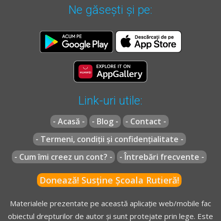
tractor agricol sau forestier ori tramvai a uneia sau mai
Ne găsești și pe:
Conducerea agresivă - Lecție Audio-Video -->
Codul Rutier
- Obligații, interdicții și conducerea agresivă
multor contravenții atrage, pe lângă sancțiunea amenzii,
și aplicarea unui număr de puncte de penalizare, după
cum urmează:
a)
2 puncte de penalizare pentru săvârșirea următoarelor
fapte:
[...]
3.
nerespectarea obligației de a purta, în timpul
Link-uri utile:
circulației pe drumurile publice, centura de siguranță ori
- Acasă -
- Blog -
- Contact -
căștile de protecție omologate, după caz;
[...]
- Termeni, condiții și confidențialitate -
- Cum îmi creez un cont? -
- Întrebări frecvente -
Pentru variantele
B
și
C
Donează! Susține Școala Rutieră!
OUG* - Articolul 54^1
Materialele prezentate pe această aplicație web/mobile fac
obiectul drepturilor de autor și sunt protejate prin lege. Este