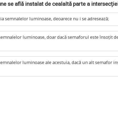
e se află instalat de cealaltă parte a intersecție
ția semnalelor luminoase, deoarece nu i se adresează;
semnalelor luminoase, doar dacă semaforul este însoțit de 
emnalelor luminoase ale acestuia, dacă un alt semafor insta