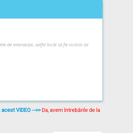
 de intersecţie, astfel încât să fie vizibile de
rea pietonilor, iar în lipsa acestuia, în
în acest VIDEO
-->>
Da, avem întrebările de la
 pentru oprire sau pentru trecerea pietonilor,