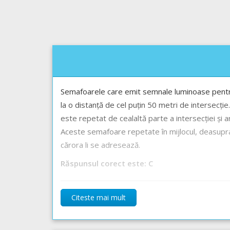
Semafoarele care emit semnale luminoase pentru di
la o distanță de cel puțin 50 metri de intersecți
este repetat de cealaltă parte a intersecției și a
Aceste semafoare repetate în mijlocul, deasupra ori
cărora li se adresează.
Răspunsul corect este: C
Recomandări:
Citeste mai mult
Semnificația tuturor semnalelor semafoarelor - L