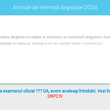
Articole de referință (legislație 2026)
 dirijarea circulaţiei în intersecţii se instalează obligatoriu înainte
repetate în mijlocul, deasupra ori de cealaltă parte a intersecţiei.
ie oprit înaintea marcajului pentru oprire sau, după caz, pentru trece
la examenul oficial ??? DA, avem aceleași întrebări. Vezi 
lat deasupra ori de cealaltă parte a intersecţiei, în lipsa marcajului
DRPCIV
rţii carosabile a drumului ce urmează a fi intersectat
.