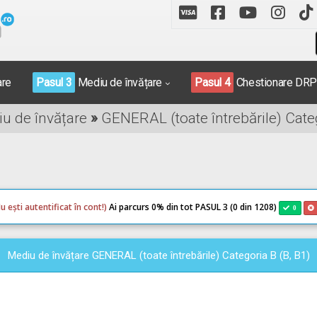
are
Pasul 3
Mediu de învățare
Pasul 4
Chestionare DR
iu de învățare
»
GENERAL (toate întrebările) Categ
u ești autentificat în cont!)
Ai parcurs 0
% din tot PASUL 3 (0 din 1208)
0
Mediu de învățare GENERAL (toate întrebările) Categoria B (B, B1)