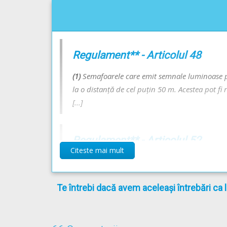
Regulament** - Articolul 48
(1)
Semafoarele care emit semnale luminoase pentru
la o distanţă de cel puţin 50 m. Acestea pot fi 
[...]
Regulament** - Articolul 52
Citeste mai mult
[...]
(2)
La semnalul de culoare roşie vehiculul trebu
Te întrebi dacă avem aceleași întrebări ca 
dreptul semaforului.
Dacă semaforul este insta
vehiculul trebuie oprit înainte de marginea pă
[...]