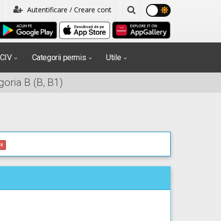
Autentificare / Creare cont
PCIV
Categorii permis
Utile
oria B (B, B1)
0