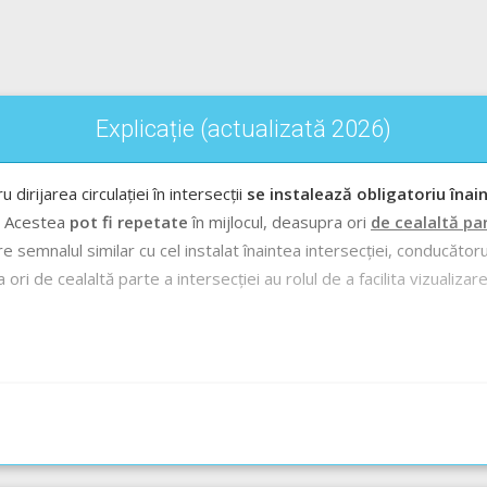
Explicație (actualizată 2026)
rijarea circulației în intersecții
se instalează obligatoriu înai
e. Acestea
pot fi repetate
în mijlocul, deasupra ori
de cealaltă par
re semnalul similar cu cel instalat înaintea intersecției, conducător
 de cealaltă parte a intersecției au rolul de a facilita vizualizarea
ecție Audio-Video -->>
Codul rutier - Semnalele luminoase sau sono