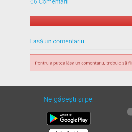
66 Comentarii
** Regulament =
REGULAMENT de aplicare a OU
Lasă un comentariu
Pentru a putea lăsa un comentariu, trebuie să fii
Ne găsești și pe:
-