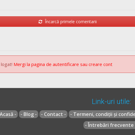
G 195/2002
actualizat
(Regulamentul codului rutier)
Încarcă primele comentarii
 logat!
Mergi la pagina de autentificare sau creare cont
Link-uri utile:
 Acasă -
- Blog -
- Contact -
- Termeni, condiții și confide
- Întrebări frecvente 