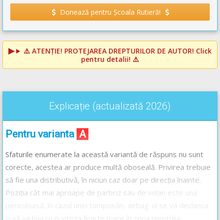
Donează pentru Școala Rutieră!
⚠️
ATENȚIE! PROTEJAREA DREPTURILOR DE AUTOR!
Click
pentru detalii! ⚠️
Explicație (actualizată 2026)
Pentru varianta
A
Sfaturile enumerate la această variantă de răspuns nu sunt
corecte, acestea ar produce multă oboseală. Privirea trebuie
să fie una distributivă, în niciun caz doar pe direcția înainte.
Poziția cât mai aproape de parbriz sau de volan este una
periculoasă, în cazul unei tamponări, airbag-ul se va declanșa
și vă va lovi cu o viteza foarte mare în zona pieptului.