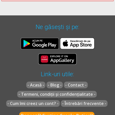
Pentru varianta
C
Nu există o poziție ideală pentru a preveni stările de
Ne găsești și pe:
somnolență și nici nu este bine să vă bazați pe astfel de mituri.
Răspunsul corect este: B
Recomandări:
Curs de conduită preventivă -->
Curs de conduită preventivă
Link-uri utile:
- Acasă -
- Blog -
- Contact -
- Termeni, condiții și confidențialitate -
- Cum îmi creez un cont? -
- Întrebări frecvente -