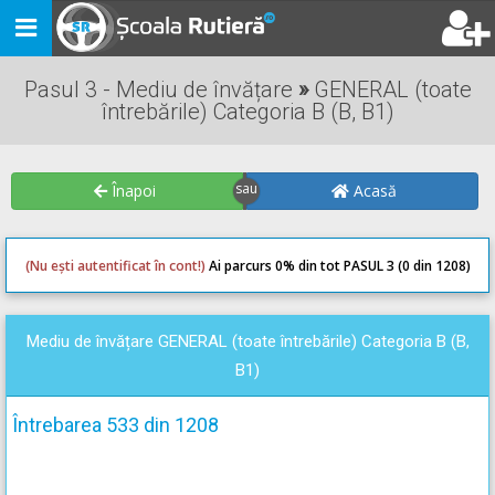
Toggle
navigation
Pasul 3 - Mediu de învățare
»
GENERAL (toate
întrebările) Categoria B (B, B1)
Înapoi
Acasă
(Nu ești autentificat în cont!)
Ai parcurs 0
% din tot PASUL 3 (0 din 1208)
0
0
Mediu de învățare GENERAL (toate întrebările) Categoria B (B,
B1)
Întrebarea 533 din 1208